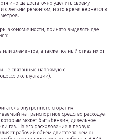
отя иногда достаточно уделить своему
и с легким ремонтом, и это время вернется в
ометров.
тры экономичности, принято выделять две
ива:
в или элементов, а также полный отказ их от
и не связанные напрямую с
цессе эксплуатации).
игатель внутреннего сгорания
иваемый на транспортное средство расходует
 которым может быть бензин, дизельное
или газ. На его расходование в первую
влияет рабочий объём двигателя, чем он
тем больше топлива ему потребуется. У ВАЗ