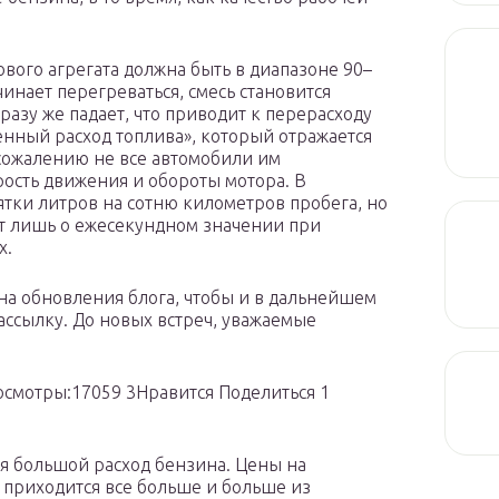
ового агрегата должна быть в диапазоне 90–
чинает перегреваться, смесь становится
азу же падает, что приводит к перерасходу
енный расход топлива», который отражается
сожалению не все автомобили им
орость движения и обороты мотора. В
сятки литров на сотню километров пробега, но
дет лишь о ежесекундном значении при
х.
на обновления блога, чтобы и в дальнейшем
ассылку. До новых встреч, уважаемые
смотры:17059 3Нравится Поделиться 1
ся большой расход бензина. Цены на
 приходится все больше и больше из