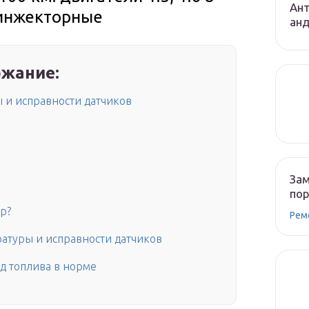
Ант
 инжекторные
ан
жание:
 и исправности датчиков
Зам
по
р?
Рем
атуры и исправности датчиков
д топлива в норме