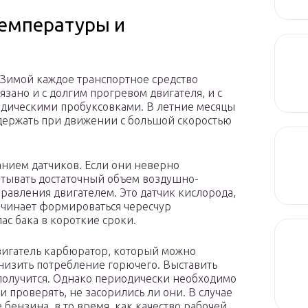
температуры и
. Зимой каждое транспортное средство
язано и с долгим прогревом двигателя, и с
одическими пробуксовками. В летние месяцы
 держать при движении с большой скоростью
нием датчиков. Если они неверно
итывать достаточный объем воздушно-
правления двигателем. Это датчик кислорода,
начинает формироваться чересчур
ас бака в короткие сроки.
двигатель карбюратор, который можно
снизить потребление горючего. Выставить
получится. Однако периодически необходимо
и проверять, не засорились ли они. В случае
бензина, в то время, как качество рабочей