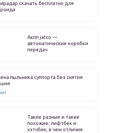
ирадар скачать бесплатно для
дроида
Акпп jatco —
автоматические коробки
передач
ена пыльника суппорта без снятия
ршня
онт
Такие разные и такие
похожие: лифтбек и
хэтчбек, в чем отличия