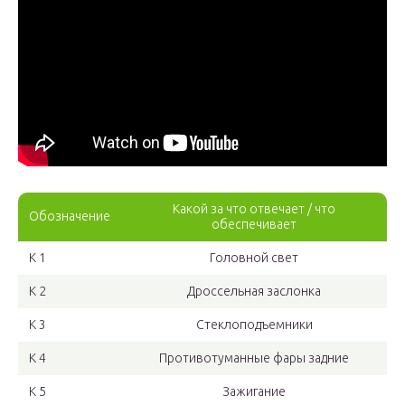
Какой за что отвечает / что
Обозначение
обеспечивает
K 1
Головной свет
K 2
Дроссельная заслонка
K 3
Стеклоподъемники
K 4
Противотуманные фары задние
K 5
Зажигание