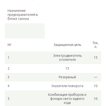
Назначение
предохранителей в
блоке салона
Ток,
№
Защищаемая цель
А
Электродвигатель
1
15
отопителя
2
15
3
Резервный
—
4
Указатели поворота
10
Комбинация приборов и
5
фонари света заднего
10
хода