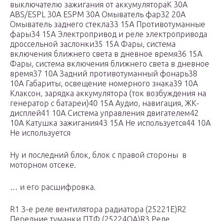
выключателю зажигания от аккумулятораК 30А
ABS/ESPL 30А ESPМ 30А Омыватель фар32 20А
Омыватель заднего стекла33 15А Противотуманные
фары34 15А Электропривод и реле электропривода
дроссельной заслонки35 15А Фары, система
включения ближнего света в дневное время36 15А
Фары, система включения ближнего света в дневное
время37 10А Задний противотуманный фонарь38
10А Габариты, освещение номерного знака39 10А
Клаксон, зарядка аккумулятора (ток возбуждения на
генератор с батареи)40 15А Аудио, навигация, ЖК-
дисплей41 10А Система управления двигателем42
10А Катушка зажигания43 15А Не используется44 10А
Не используется
Ну и последний блок, блок с правой стороны в
моторном отсеке.
… и его расшифровка.
R1 3-е реле вентилятора радиатора (25221E)R2
Передние туманки ПТФ (25224QA)R3 Реле