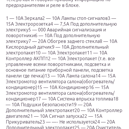
предохранителям и реле в блоке.
1 — 10А Зеркала2 — 10А Лампы стоп-сигналов3 —
15А Электророзетка4 — 7,5А Под дополнительную
электрику5 — 000 Аварийная сигнализация и
поворотники6 — 10А Под дополнительную
электрику7 — 20А Обогрев заднего стекла8 — 10А
Кислородный датчик9 — 10А Дополнительный
электропакет10 — 10А Электропакет11 — 10А
Контроллер АКПП12 — 10А Электропакет (т.е. все
управление всеми поворотниками, подсветка и
основное питание приборной панели, подсветка
панели где печка)13 — 10А Лампа салона14 — 15А
Электромотор вентилятора салона(обогреватель/
кондиционер)15 — 10А Кондиционер16 — 15А
Электромотор вентилятора салона(обогреватель/
кондиционер17 — 10А Система впрыска топлива18
— 10А Подушки безопасности19 — 20А
Дополнительный электропакет20 — 10А Контроллер
двигателя21 — 10А Сигнал запуска22 — 15А
Прикуриватель23 — —- Не используется24 — 20А
Дополнительный электропакет25 — 20А Очиститель