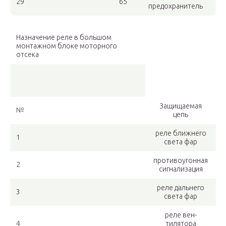
29
65
предохранитель
Назначение реле в большом
монтажном блоке моторного
отсека
Защищаемая
№
цепь
реле ближ­него
1
света фар
противоугонная
2
сигнализация
реле дальнего
3
света фар
реле вен­
4
тилятора