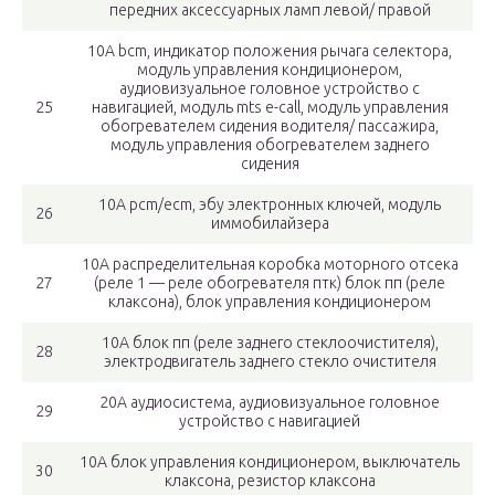
передних аксессуарных ламп левой/ правой
10А bcm, индикатор положения рычага селектора,
модуль управления кондиционером,
аудиовизуальное головное устройство с
25
навигацией, модуль mts e-call, модуль управления
обогревателем сидения водителя/ пассажира,
модуль управления обогревателем заднего
сидения
10А pcm/ecm, эбу электронных ключей, модуль
26
иммобилайзера
10А распределительная коробка моторного отсека
27
(реле 1 — реле обогревателя птк) блок пп (реле
клаксона), блок управления кондиционером
10А блок пп (реле заднего стеклоочистителя),
28
электродвигатель заднего стекло очистителя
20А аудиосистема, аудиовизуальное головное
29
устройство с навигацией
10А блок управления кондиционером, выключатель
30
клаксона, резистор клаксона