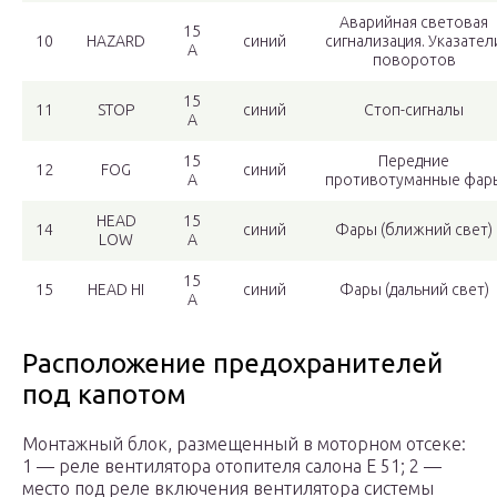
Аварийная световая
15
10
HAZARD
синий
сигнализация. Указател
A
поворотов
15
11
STOP
синий
Стоп-сигналы
A
15
Передние
12
FOG
синий
A
противотуманные фар
HEAD
15
14
синий
Фары (ближний свет)
LOW
A
15
15
HEAD HI
синий
Фары (дальний свет)
A
Расположение предохранителей
под капотом
Монтажный блок, размещенный в моторном отсеке:
1 — реле вентилятора отопителя салона Е 51; 2 —
место под реле включения вентилятора системы