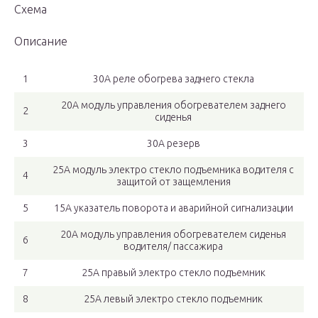
Схема
Описание
1
30А реле обогрева заднего стекла
20А модуль управления обогревателем заднего
2
сиденья
3
30А резерв
25А модуль электро стекло подъемника водителя с
4
защитой от защемления
5
15А указатель поворота и аварийной сигнализации
20А модуль управления обогревателем сиденья
6
водителя/ пассажира
7
25А правый электро стекло­ подъемник
8
25А левый электро стекло­ подъемник