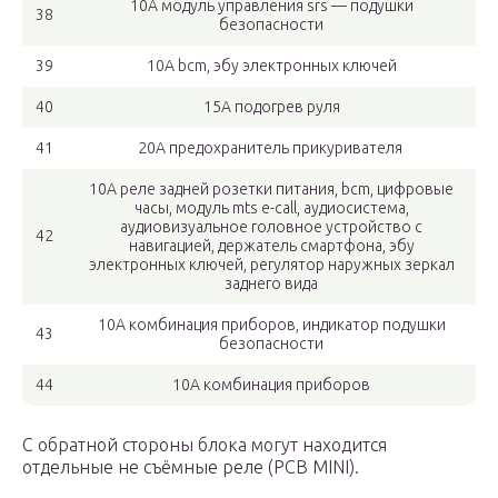
10А модуль управления srs — подушки
38
безопасности
39
10А bcm, эбу электронных ключей
40
15А подогрев руля
41
20А предохранитель прикуривателя
10А реле задней розетки питания, bcm, цифровые
часы, модуль mts e-call, аудиосистема,
аудиовизуальное головное устройство с
42
навигацией, держатель смартфона, эбу
электронных ключей, регулятор наружных зеркал
заднего вида
10А комбинация приборов, индикатор подушки
43
безопасности
44
10А комбинация приборов
С обратной стороны блока могут находится
отдельные не съёмные реле (PCB MINI).