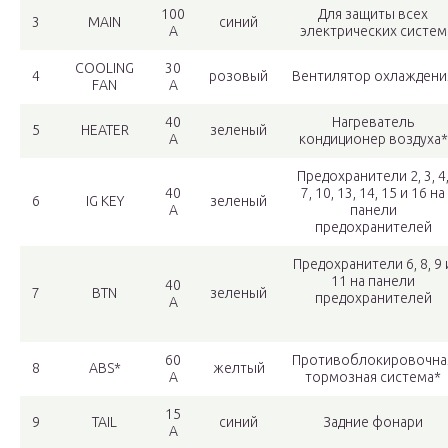
100
Для защиты всех
3
MAIN
синий
A
электрических систем
COOLING
30
4
розовый
Вентилятор охлаждени
FAN
A
40
Нагреватель
5
HEATER
зеленый
A
кондиционер воздуха*
Предохранители 2, 3, 4
40
7, 10, 13, 14, 15 и 16 на
6
IG KEY
зеленый
A
панели
предохранителей
Предохранители 6, 8, 9 
11 на панели
40
7
BTN
зеленый
предохранителей
A
60
Противоблокировочна
8
ABS*
желтый
A
тормозная система*
15
9
TAIL
синий
Задние фонари
A