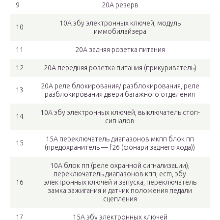
9
20А резерв
10А эбу электронных ключей, модуль
10
иммобилайзера
11
20А задняя розетка питания
12
20А передняя розетка питания (прикуриватель)
20А реле блокирования/ разблокирования, реле
13
разблокирования двери багажного отделения
10А эбу электронных ключей, выключатель стоп-
14
сигналов
15А переключатель диапазонов мкпп блок пп
15
(предохранитель — f26 (фонари заднего хода))
10А блок пп (реле охранной сигнализации),
переключатель диапазонов кпп, ecm, эбу
16
электронных ключей и запуска, переключатель
замка зажигания и датчик положения педали
сцепления
17
15А эбу электронных ключей