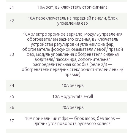
31
10А bcm, выключатель стоп-сигнала
10А переключатель на передней панели, блок
32
управления esp
10А электро хромное зеркало, модуль управления
обогревателем заднего сиденья, выключатель
устройства регулировки угла наклона фар,
обогреватель форсунок омывателя левой/ правой
33
фар, модуль управления обогревателя сиденья
водителя/ пассажира, дополнительная
распределительная коробка (реле 2/3 —
обогреватель передних стеклоочистителей левый/
правый)
34
10А резерв
35
10А модуль mts e-call
36
20А резерв
10А при наличии mdps — блок mdps, без mdps —
37
датчик угла поворота рулевого колеса