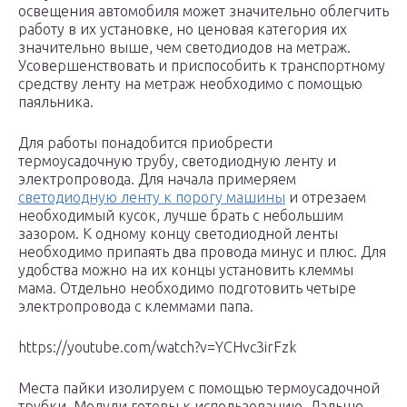
освещения автомобиля может значительно облегчить
работу в их установке, но ценовая категория их
значительно выше, чем светодиодов на метраж.
Усовершенствовать и приспособить к транспортному
средству ленту на метраж необходимо с помощью
паяльника.
Для работы понадобится приобрести
термоусадочную трубу, светодиодную ленту и
электропровода. Для начала примеряем
светодиодную ленту к порогу машины
и отрезаем
необходимый кусок, лучше брать с небольшим
зазором. К одному концу светодиодной ленты
необходимо припаять два провода минус и плюс. Для
удобства можно на их концы установить клеммы
мама. Отдельно необходимо подготовить четыре
электропровода с клеммами папа.
https://youtube.com/watch?v=YCHvc3irFzk
Места пайки изолируем с помощью термоусадочной
трубки. Модули готовы к использованию. Дальше