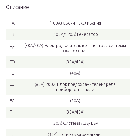
Описание
FA
(100А) Свечи накаливания
FB
(100А/120A) Генератор
(30А/40А) Электродвигатель вентилятора системы
FC
охлаждения
FD
(30А/40А)
FE
(40А)
(80А) 2002: Блок предохранителей/ реле
FF
приборной панели
FG
(50А)
FH
(30А/40А)
FI
(30А) Системa ABS/ ESР
FJ
(30А) Цепи замка зажигания