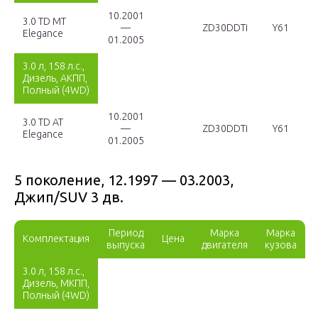
10.2001
3.0 TD MT
—
ZD30DDTi
Y61
Elegance
01.2005
3.0 л, 158 л.с.,
Дизель, АКПП,
Полный (4WD)
10.2001
3.0 TD AT
—
ZD30DDTi
Y61
Elegance
01.2005
5 поколение, 12.1997 — 03.2003,
Джип/SUV 3 дв.
Период
Марка
Марка
Комплектация
Цена
выпуска
двигателя
кузова
3.0 л, 158 л.с.,
Дизель, МКПП,
Полный (4WD)