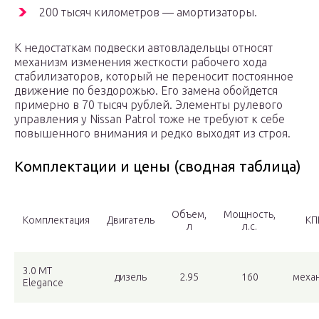
200 тысяч километров — амортизаторы.
К недостаткам подвески автовладельцы относят
механизм изменения жесткости рабочего хода
стабилизаторов, который не переносит постоянное
движение по бездорожью. Его замена обойдется
примерно в 70 тысяч рублей. Элементы рулевого
управления у Nissan Patrol тоже не требуют к себе
повышенного внимания и редко выходят из строя.
Комплектации и цены (сводная таблица)
Объем,
Мощность,
Комплектация
Двигатель
КП
л
л.с.
3.0 MT
дизель
2.95
160
меха
Elegance