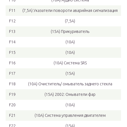
F10
(10А) Аудио система
F11
(7,5А) Указатели повороти аварийная сигнализация
F12
(7,5А)
F13
(15А) Прикуриватель
F14
(10А)
F15
(10А)
F16
(10А) Система SRS
F17
(15А)
F18
(10А) Очиститель/ омыватель заднего стекла
F19
(15А) 2002: Омыватели фар
F20
(10А)
F21
(10А) Система управления двигателем
F22
(15А)