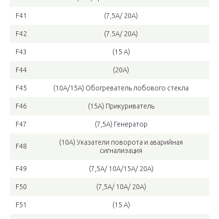
F41
(7,5А/ 20А)
F42
(7.5А/ 20А)
F43
(15 А)
F44
(20А)
F45
(10А/15А) Обогреватель лобового стекла
F46
(15А) Прикуриватель
F47
(7,5А) Генератор
(10А) Указатели поворота и аварийная
F48
сигнализация
F49
(7,5А/ 10А/15А/ 20А)
F50
(7,5А/ 10А/ 20А)
F51
(15 А)