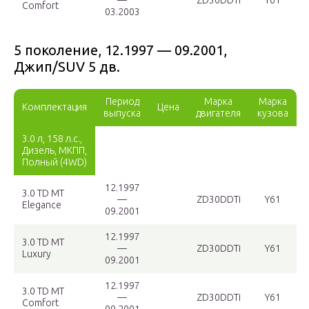
—
ZD30DDTi
Y61
Comfort
03.2003
5 поколение, 12.1997 — 09.2001,
Джип/SUV 5 дв.
Период
Марка
Марка
Комплектация
Цена
выпуска
двигателя
кузова
3.0 л, 158 л.с.,
Дизель, МКПП,
Полный (4WD)
12.1997
3.0 TD MT
—
ZD30DDTi
Y61
Elegance
09.2001
12.1997
3.0 TD MT
—
ZD30DDTi
Y61
Luxury
09.2001
12.1997
3.0 TD MT
—
ZD30DDTi
Y61
Comfort