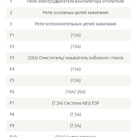
1
Реле электродвигателя вентилятора отопителя
2
Реле основных целей зажигания
3
Реле вспомогательных цепей зажигания
F1
(15А)
F2
(15А)
F3
(20А) Очиститель/ омыватель лобового стекла
F4
(15А)
F5
(15А)
F6
(10А/ 20А)
F7
(7,5А) Система ABS/ ESP
F8
(7,5А)
F9
(7,5А)