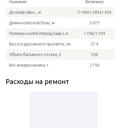
Название
Величина
Дл.хШир.хВыс., м
5.140х1.995х1.934
Длина колёсной базы, м
3.075
Размеры колей (перед./задн.), м
1.706/1.704
Высота дорожного просвета, см
27.4
Объём багажного отсека, л
550
Вес внедорожника, т
2.750
Расходы на ремонт