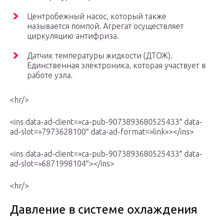
Центробежный насос, который также
называется помпой. Агрегат осуществляет
циркуляцию антифриза.
Датчик температуры жидкости (ДТОЖ).
Единственная электроника, которая участвует в
работе узла.
<hr/>
<ins data-ad-client=»ca-pub-9073893680525433″ data-
ad-slot=»7973628100″ data-ad-format=»link»></ins>
<ins data-ad-client=»ca-pub-9073893680525433″ data-
ad-slot=»6871998104″></ins>
<hr/>
Давление в системе охлаждения