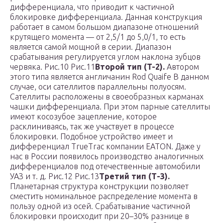
дифференциала, что приводит к частичной
блокировке дифференциала. Данная конструкция
работает в самом большом диапазоне отношений
крутящего момента — от 2,5/1 до 5,0/1, то есть
является самой мощной в серии. Диапазон
срабатывания регулируется углом наклона зубцов
червяка. Рис.10 Рис.11
Второй тип (T-2).
Автором
этого типа является англичанин Rod Quaife В данном
случае, оси сателлитов параллельны полуосям.
Сателлиты расположены в своеобразных карманах
чашки дифференциала. При этом парные сателлиты
имеют косозубое зацепление, которое
расклиниваясь, так же участвует в процессе
блокировки. Подобное устройство имеет и
дифференциал TrueTrac компании EATON. Даже у
нас в России появилось производство аналогичных
дифференциалов под отечественные автомобили
УАЗ и т. д. Рис.12 Рис.13
Третий тип (Т-3).
Планетарная структура конструкции позволяет
сместить номинальное распределение момента в
пользу одной из осей. Срабатывание частичной
блокировки происходит при 20–30% разнице в