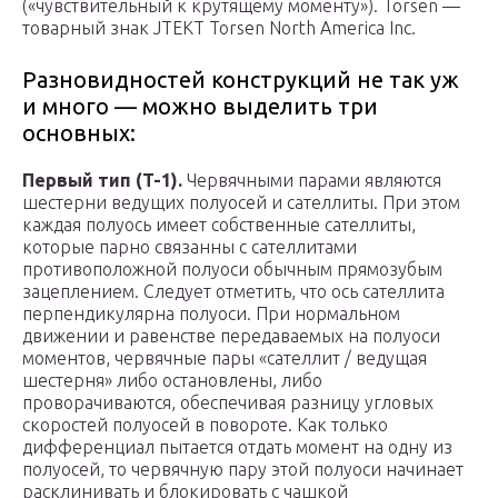
(«чувствительный к крутящему моменту»). Torsen —
товарный знак JTEKT Torsen North America Inc.
Разновидностей конструкций не так уж
и много — можно выделить три
основных:
Первый тип (T-1).
Червячными парами являются
шестерни ведущих полуосей и сателлиты. При этом
каждая полуось имеет собственные сателлиты,
которые парно связанны с сателлитами
противоположной полуоси обычным прямозубым
зацеплением. Следует отметить, что ось сателлита
перпендикулярна полуоси. При нормальном
движении и равенстве передаваемых на полуоси
моментов, червячные пары «сателлит / ведущая
шестерня» либо остановлены, либо
проворачиваются, обеспечивая разницу угловых
скоростей полуосей в повороте. Как только
дифференциал пытается отдать момент на одну из
полуосей, то червячную пару этой полуоси начинает
расклинивать и блокировать с чашкой