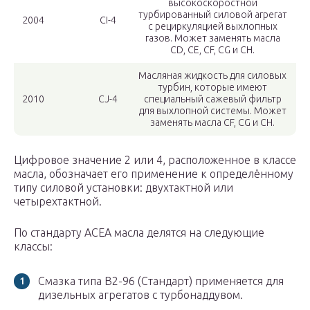
высокоскоростной
турбированный силовой агрегат
2004
СI-4
с рециркуляцией выхлопных
газов. Может заменять масла
СD, СЕ, СF, СG и СН.
Масляная жидкость для силовых
турбин, которые имеют
2010
СJ-4
специальный сажевый фильтр
для выхлопной системы. Может
заменять масла СF, СG и СН.
Цифровое значение 2 или 4, расположенное в классе
масла, обозначает его применение к определённому
типу силовой установки: двухтактной или
четырехтактной.
По стандарту АСЕА масла делятся на следующие
классы:
Смазка типа В2-96 (Стандарт) применяется для
дизельных агрегатов с турбонаддувом.