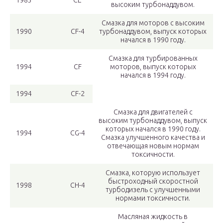
1983
СЕ
высоким турбонаддувом.
Смазка для моторов с высоким
1990
СF-4
турбонаддувом, выпуск которых
начался в 1990 году.
Смазка для турбированных
1994
СF
моторов, выпуск которых
начался в 1994 году.
1994
СF-2
Смазка для двигателей с
высоким турбонаддувом, выпуск
которых начался в 1990 году.
1994
СG-4
Смазка улучшенного качества и
отвечающая новым нормам
токсичности.
Смазка, которую использует
быстроходный скоростной
1998
СН-4
турбодизель с улучшенными
нормами токсичности.
Масляная жидкость в