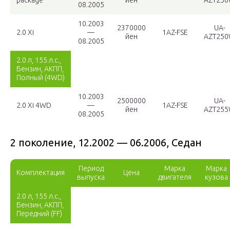
package
йен
AZT25
08.2005
10.2003
2370000
UA-
2.0 Xi
—
1AZ-FSE
йен
AZT25
08.2005
2.0 л, 155 л.с.,
Бензин, АКПП,
Полный (4WD)
10.2003
2500000
UA-
2.0 Xi 4WD
—
1AZ-FSE
йен
AZT25
08.2005
2 поколение, 12.2002 — 06.2006, Седан
Период
Марка
Марка
Комплектация
Цена
выпуска
двигателя
кузова
2.0 л, 155 л.с.,
Бензин, АКПП,
Передний (FF)