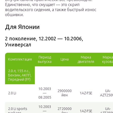
Единственно, что смущает — это скрип
водительского сидения, а также быстрый износ
обшивки.
Для Японии
2 поколение, 12.2002 — 10.2006,
Универсал
Период
Марка
Марка
Комплектация
Цена
выпуска
двигателя
кузов
2.0 л, 155 л.с.,
Бензин, АКПП,
Передний (FF)
10.2003
2900000
UA-
2.0 Li
—
1AZ-FSE
йен
AZT25
08.2005
10.2003
2.0 Li sports
2720000
UA-
—
1AZ-FSE