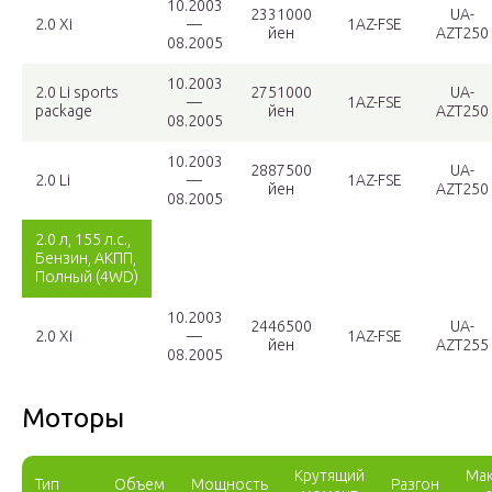
10.2003
2331000
UA-
2.0 Xi
—
1AZ-FSE
йен
AZT250
08.2005
10.2003
2.0 Li sports
2751000
UA-
—
1AZ-FSE
package
йен
AZT250
08.2005
10.2003
2887500
UA-
2.0 Li
—
1AZ-FSE
йен
AZT250
08.2005
2.0 л, 155 л.с.,
Бензин, АКПП,
Полный (4WD)
10.2003
2446500
UA-
2.0 Xi
—
1AZ-FSE
йен
AZT255
08.2005
Моторы
Крутящий
Мак
Тип
Объем
Мощность
Разгон