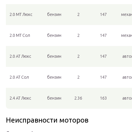
2.0 МТ Люкс
бензин
2
147
меха
2.0 МТ Сол
бензин
2
147
меха
2.0 АТ Люкс
бензин
2
147
авто
2.0 АТ Сол
бензин
2
147
авто
2.4 АТ Люкс
бензин
2.36
163
авто
Неисправности моторов