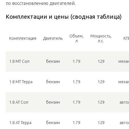
по восстановлению двигателей.
Комплектации и цены (сводная таблица)
Объем,
Мощность,
Комплектация
Двигатель
КП
л
л.с.
1.8 MT Сол
бензин
1.79
129
меха
1.8 MT Терра
бензин
1.79
129
меха
1.8 АТ Сол
бензин
1.79
129
авто
1.8 АТ Терра
бензин
1.79
129
авто