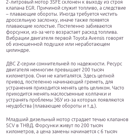
2-литровый мотор 3SFE склонен к выходу из строя
клапана EGR. Причиной служит топливо, а следствие
– плавающие обороты. Иногда требуется чистить
дроссельную заслонку, иначе также появятся
плавающие холостые. Постепенно забиваются
форсунки, из-за чего возрастает расход топлива.
Вибрации двигателя первой Toyota Avensis говорят
об изношенной подушке или неработающем
цилиндре.
ДВС Z-серии сомнительней по надежности. Ресурс
двигателя немногим превышает 200 тысяч
километров. Они не капиталятся. Здесь цепной
привод, постепенно начинающий греметь, для
устранения приходится менять цепь целиком. Часто
приходится менять маслосъемные колпачки и
устранять проблемы ЭБУ из-за которых появляются
неудобства (плавающие обороты и т.д.).
Младший дизельный мотор страдает течью клапанов
SCV в ТНВД. Форсунки живут по 200 тысяч
километров, а цена замены начинается с 6 тысяч