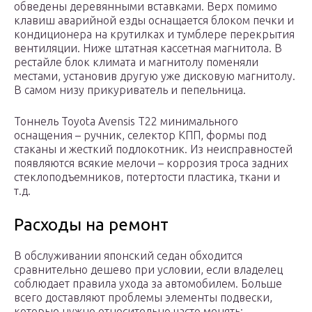
обведены деревянными вставками. Верх помимо
клавиш аварийной езды оснащается блоком печки и
кондиционера на крутилках и тумблере перекрытия
вентиляции. Ниже штатная кассетная магнитола. В
рестайле блок климата и магнитолу поменяли
местами, установив другую уже дисковую магнитолу.
В самом низу прикуриватель и пепельница.
Тоннель Toyota Avensis T22 минимального
оснащения – ручник, селектор КПП, формы под
стаканы и жесткий подлокотник. Из неисправностей
появляются всякие мелочи – коррозия троса задних
стеклоподъемников, потертости пластика, ткани и
т.д.
Расходы на ремонт
В обслуживании японский седан обходится
сравнительно дешево при условии, если владелец
соблюдает правила ухода за автомобилем. Больше
всего доставляют проблемы элементы подвески,
которые нужно относительно часто менять: