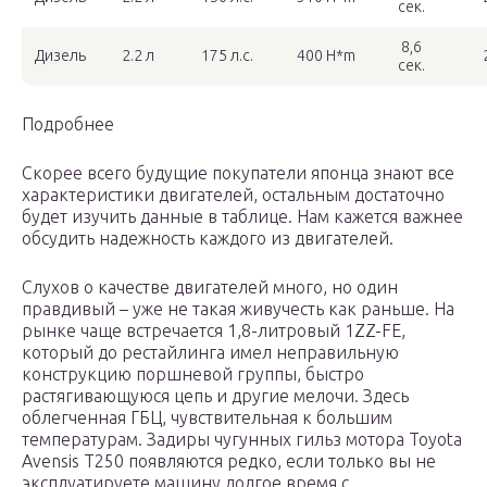
сек.
8,6
Дизель
2.2 л
175 л.с.
400 H*m
сек.
Подробнее
Скорее всего будущие покупатели японца знают все
характеристики двигателей, остальным достаточно
будет изучить данные в таблице. Нам кажется важнее
обсудить надежность каждого из двигателей.
Слухов о качестве двигателей много, но один
правдивый – уже не такая живучесть как раньше. На
рынке чаще встречается 1,8-литровый 1ZZ-FE,
который до рестайлинга имел неправильную
конструкцию поршневой группы, быстро
растягивающуюся цепь и другие мелочи. Здесь
облегченная ГБЦ, чувствительная к большим
температурам. Задиры чугунных гильз мотора Toyota
Avensis T250 появляются редко, если только вы не
эксплуатируете машину долгое время с