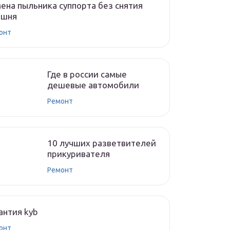
ена пыльника суппорта без снятия
ршня
онт
Где в россии самые
дешевые автомобили
Ремонт
10 лучших разветвителей
прикуривателя
Ремонт
антия kyb
онт