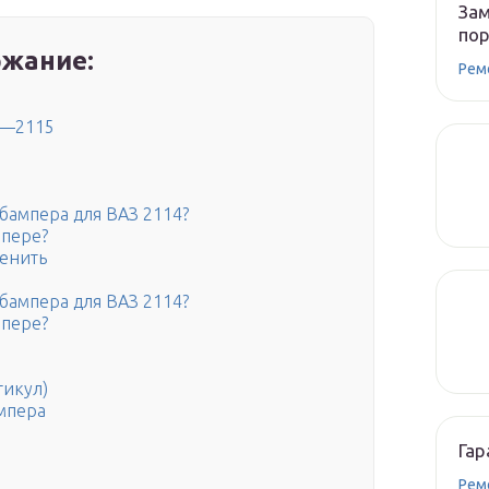
Зам
по
жание:
Рем
3—2115
 бампера для ВАЗ 2114?
мпере?
менить
 бампера для ВАЗ 2114?
мпере?
тикул)
мпера
Гар
Рем