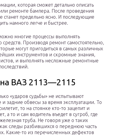
ации, которая сможет детально описать
ли ремонте бампера. После проведения
е станет предельно ясно. И последующие
ить намного легче и быстрее.
можно многие процессы выполнять
о средств. Производя ремонт самостоятельно,
оторые могут пригодиться в самых различных
тейших инструментов и скромные знания,
листов, и выполнять несложные ремонтные
последствий.
 на ВАЗ 2113—2115
лько «ударов судьбы» не испытывают
 и задние обвесы за время эксплуатации. То
илетит, то на стоянке кто-то зацепит и
т, а то и сам водитель въедет в сугроб, где
 железная труба. Не говоря уже о таких
 как следы разбившихся о переднюю часть
х. Какие-то из перечисленных дефектов