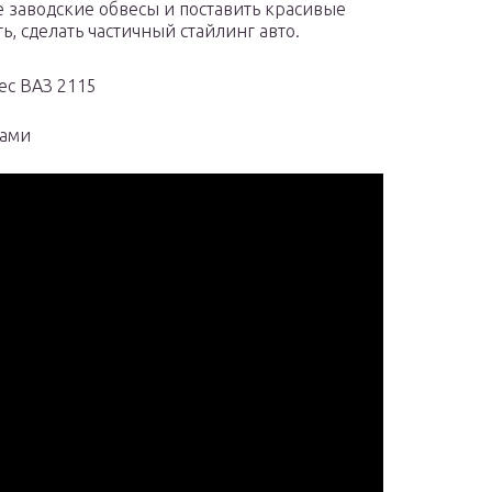
 заводские обвесы и поставить красивые
, сделать частичный стайлинг авто.
ес ВАЗ 2115
сами