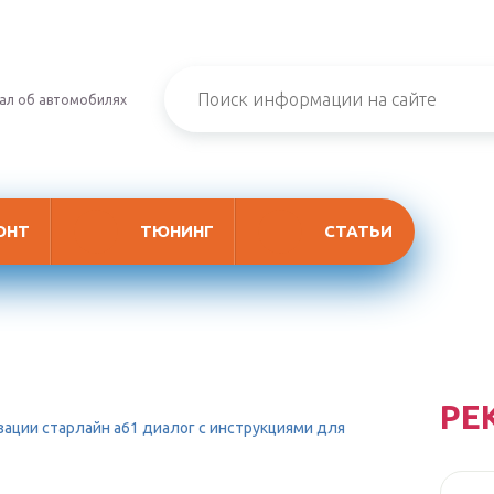
ал об автомобилях
ОНТ
ТЮНИНГ
СТАТЬИ
РЕ
зации старлайн а61 диалог с инструкциями для