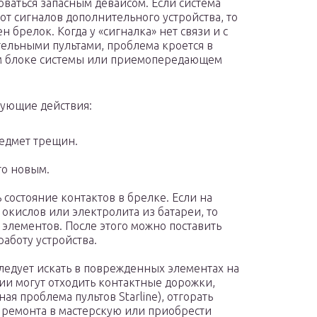
оваться запасным девайсом. Если система
 от сигналов дополнительного устройства, то
 брелок. Когда у «сигналка» нет связи и с
ельными пультами, проблема кроется в
м блоке системы или приемопередающем
дующие действия:
редмет трещин.
го новым.
состояние контактов в брелке. Если на
окислов или электролита из батареи, то
а элементов. После этого можно поставить
аботу устройства.
 следует искать в поврежденных элементах на
ции могут отходить контактные дорожки,
я проблема пультов Starline), отгорать
я ремонта в мастерскую или приобрести