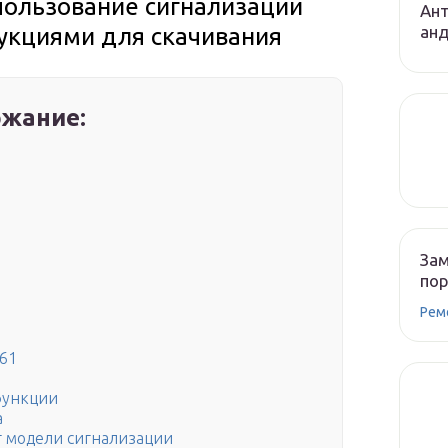
пользование сигнализации
Ант
ан
рукциями для скачивания
жание:
Зам
по
Рем
61
функции
a
т модели сигнализации