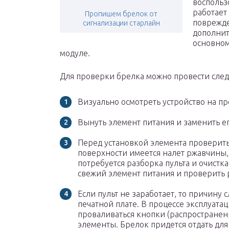
воспольз
работает
Пропишем брелок от
поврежден
сигнализации старлайн
дополнит
основно
модуле.
Для проверки брелка можно провести сле
Визуально осмотреть устройство на п
Вынуть элемент питания и заменить е
Перед установкой элемента проверить 
поверхности имеется налет ржавчины, 
потребуется разборка пульта и очистк
свежий элемент питания и проверить р
Если пульт не заработает, то причину
печатной плате. В процессе эксплуата
проваливаться кнопки (распространенна
элементы. Брелок придется отдать дл