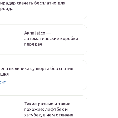
ирадар скачать бесплатно для
дроида
Акпп jatco —
автоматические коробки
передач
ена пыльника суппорта без снятия
ршня
онт
Такие разные и такие
похожие: лифтбек и
хэтчбек, в чем отличия