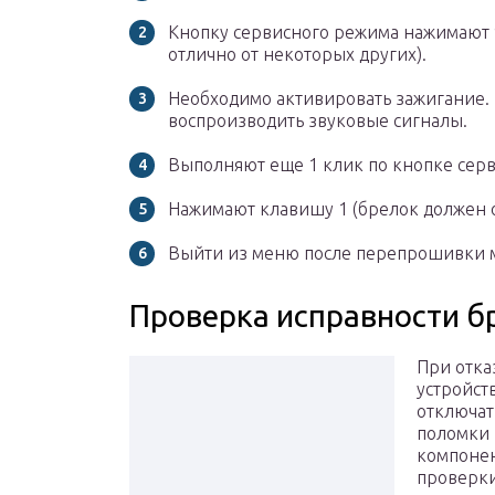
Кнопку сервисного режима нажимают 9
отлично от некоторых других).
Необходимо активировать зажигание. 
воспроизводить звуковые сигналы.
Выполняют еще 1 клик по кнопке серв
Нажимают клавишу 1 (брелок должен о
Выйти из меню после перепрошивки м
Проверка исправности б
При отка
устройст
отключат
поломки п
компонен
проверк