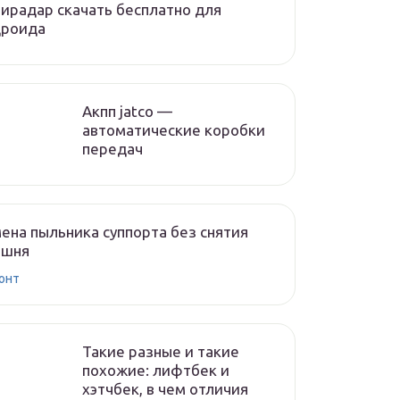
ирадар скачать бесплатно для
дроида
Акпп jatco —
автоматические коробки
передач
ена пыльника суппорта без снятия
ршня
онт
Такие разные и такие
похожие: лифтбек и
хэтчбек, в чем отличия