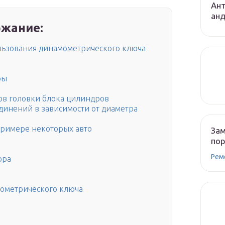
Ант
ан
жание:
пользования динамометрического ключа
ры
ов головки блока цилиндров
динений в зависимости от диаметра
примере некоторых авто
Зам
по
Рем
ора
мометрического ключа