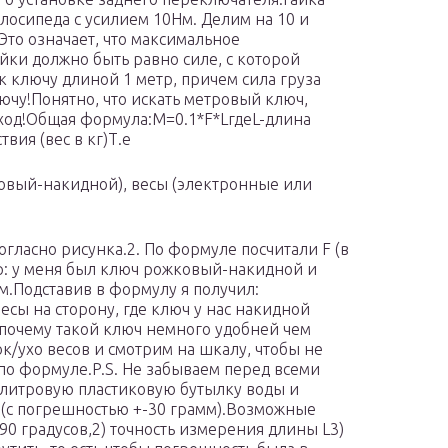
лосипеда с усилием 10Нм. Делим на 10 и
Это означает, что максимальное
йки должно быть равно силе, с которой
к ключу длиной 1 метр, причем сила груза
ючу!Понятно, что искать метровый ключ,
ыход!Общая формула:М=0.1*F*LгдеL-длина
твия (вес в кг)Т.е
ковый-накидной), весы (электронные или
огласно рисунка.2. По формуле посчитали F (в
ер: у меня был ключ рожковый-накидной и
см.Подставив в формулу я получил:
м весы на сторону, где ключ у нас накидной
т почему такой ключ немного удобней чем
ок/ухо весов и смотрим на шкалу, чтобы не
по формуле.P.S. Не забываем перед всеми
1 литровую пластиковую бутылку воды и
г (с погрешностью +-30 грамм).Возможные
90 градусов,2) точность измерения длины L3)