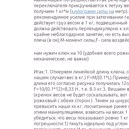
переключателя прикручивается к петуху ве
получаем 1 кг*м (
килограмм силы на
метр).
рекомендуемое усилие при затягивании га
действует груз весом в 1 кг, подвешенный 
должна действовать перпендикулярно к кл
крайне неблагодарное занятие, но есть в
плеча (в см),M-момент силы,F- сила воздейс
нам нужен ключ на 10 (удобнее всего рож
механические, не важно)
Итак:1. Отмеряем линейкой длину ключа, с
нашем случае=вес в кг.) F=M/(0.1*L).Прим
длина его согласно рисунка получилась 12
F=10/(0.1*12)=8,33 H , т.е. 8.3 кг.3. Вешае
(крючок весов не будет соскальзывать, во
рожковый с обеих сторон ) .Тянем за шнур
превысить наши xx кг, посчитанные ранее 
этими манипуляциями, взвесить на весах 
убедиться, что весы показывают ровно 1 к
погрешности:1) тянуть идеально под углом 