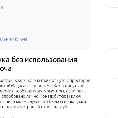
е)
влении ключа
яжка без использования
юча
метрического ключа (почерпнуто с просторов
вкой)Задалась вопросом: «Как затянуть без
инения необходимым моментом, если нет в
а опробовано лично.Понадобится:1) ключ
ний, в моем случае это была сгибающаяся
 вставлялся метровый отрезок трубы;