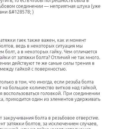
утить, то есть чтобы погрешность была в
зьбовом соединении — неприятная штука (уже
ами &#128578; )
атяжки гаек также важен, как и момент
болтов, ведь в некоторых ситуация мы
м болт, а в некоторых гайку. Чем отличается
гайки от затяжки болта? Отличий не так много.
ении действуют те же самые силы трения в
 между гайкой с поверхностью.
олько в том, что иногда, если резьба болта
т на большое количество витков над гайкой,
ся воспользоваться головкой. При соединении
ка, приходится один из элементов удерживать
т закручивания болта в резьбовое отверстие.
нт затяжки болтов, за исключением случаев,