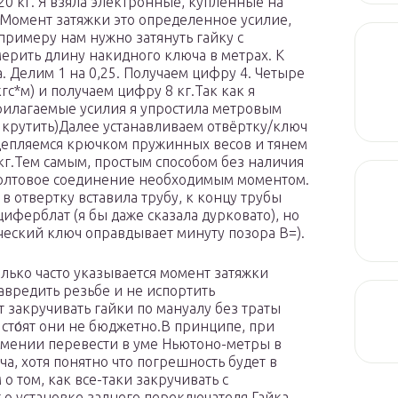
20 кг. Я взяла электронные, купленные на
Момент затяжки это определенное усилие,
примеру нам нужно затянуть гайку с
мерить длину накидного ключа в метрах. К
. Делим 1 на 0,25. Получаем цифру 4. Четыре
с*м) и получаем цифру 8 кг.Так как я
прилагаемые усилия я упростила метровым
и крутить)Далее устанавливаем отвёртку/ключ
 цепляемся крючком пружинных весов и тянем
кг.Тем самым, простым способом без наличия
болтовое соединение необходимым моментом.
в отвертку вставила трубу, к концу трубы
иферблат (я бы даже сказала дурковато), но
еский ключ оправдывает минуту позора В=).
олько часто указывается момент затяжки
навредить резьбе и не испортить
ет закручивать гайки по мануалу без траты
сто́ят они не бюджетно.В принципе, при
умении перевести в уме Ньютоно-метры в
ча, хотя понятно что погрешность будет в
о том, как все-таки закручивать с
о установке заднего переключателя.Гайка