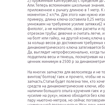
2) пружинный кантер(весы) с пределом до 
Али.Теперь вспоминаем школьные знания.
приложенное к рычагу длиною в 1 метр. К 
моментом 2 кгс*м. Для этого нам нужно из
примеру, длина ключа составила 0,25 метра
умножаем на требуемое усилие затяжки(2 кг
филолог, а не математик, свои расчеты и 
отрезком трубы: девочке и считать легче, 
на болт или гайку, на другой конец ключа
за кольцо весов до достижения требуемых 
динамометрического ключа затягивается 
Да, выглядит непрофессионально, когда ты 
подцепила весы и тянешь, посматривая на ц
ценник минимум в 2500 р за динамометрич
На многих запчастях для велосипеда и не т
винтов/ болтов/ гаек и прочего, чтобы не 
запчасть.Статья будет полезна тем, кто хоч
средств на динамометрические ключи, ибо 
наличии большого опыта кручения гаек и 
«усилие на руку», можно обходится без клю
пару ньютоно-метров, но сейчас поговорим 
наименьшей погрешностью.Итак речь идет 