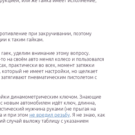
рукцией, или же гайка имеет исполнение,
ротивление при закручивании, поэтому
ии к таким гайкам.
 гаек, уделим внимание этому вопросу.
-то на своём авто менял колесо и пользовался
ах, практически во всех, момент затяжки
 который не имеет настройки, но щелкает
 затягивают пневматическим пистолетом с
/гайки динамометрическим ключом. Знающие
 с новым автомобилем идёт ключ, длинна,
тистический мужчина руками (не прыгая на
а и при этом
не вредил резьбу
. Я не знаю, как
кий случай выложу таблицу с указанием