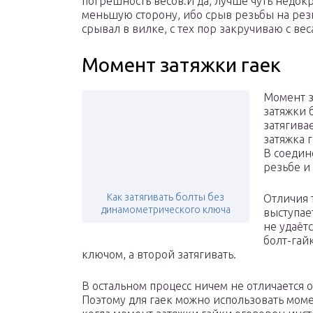
погрешность весов.И да, лучше чуть недокр
меньшую сторону, ибо срыв резьбы на ре
срывал в вилке, с тех пор закручиваю с вес
Момент затяжки гаек
Момент з
затяжки 
затягивае
затяжка 
В соедин
резьбе и
Как затягивать болты без
Отличия т
динамометрического ключа
выступае
не удаёт
болт-гай
ключом, а второй затягивать.
В остальном процесс ничем не отличается о
Поэтому для гаек можно использовать моме