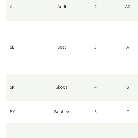
AU
Audi
2
A0
SE
Seat
3
A
SK
Škoda
4
B
BY
Bentley
5
C