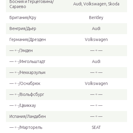
Босния и Герцеговина/
Audi, Volkswagen, Skoda
Сараево
Британия/Кру
Bentley
Венгрия/Дьёр
Audi
Германия/Дрезден
Volkswagen
— ÷ -/Эмден
— ÷ —
— ÷ -/Ингольштадт
Audi
— ÷ -/Неккарзульм
— ÷ —
— ÷ -/Оснабрюк
Volkswagen
— ÷ -/Вольфсбург
— ÷ —
— ÷ -/Цвиккау
— ÷ —
Испания/Ландабен
— ÷ —
— ÷ -/Марторель
SEAT