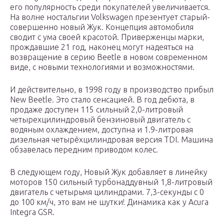
его популярность среди покупателей увеличивается.
На волне ностальгии Volkswagen презентует старый-
совершенно новый Жук. Концепция автомобиля
сводит с ума своей красотой. Приверженцы марки,
прождавшие 21 год, наконец могут надеяться на
возвращение в серию Beetle в новом современном
виде, с новыми технологиями и возможностями.
И действительно, в 1998 году в производство прибыл
New Beetle. Это стало сенсацией. В год дебюта, в
продаже доступен 115 сильный 2,0-литровый
четырехцилиндровый бензиновый двигатель с
водяным охлаждением, доступна и 1.9-литровая
дизельная четырёхцилиндровая версия TDI. Машина
обзавелась передним приводом колес.
В следующем году, Новый Жук добавляет в линейку
моторов 150 сильный турбонаддувный 1,8-литровый
двигатель с четырьмя цилиндрами. 7,3-секунды с 0
до 100 км/ч, это вам не шутки! Динамика как у Acura
Integra GSR.