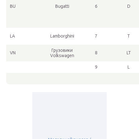
BU
Bugatti
6
D
LA
Lamborghini
7
T
Грузовики
VN
8
LT
Volkswagen
9
L