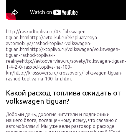
http://rasxodtopliva.ru/43-folksvagen-
tiguan.htmlhttp://avto-kul.ru/ekspluatatsiya-
avtomobilya/rashod-topliva-volkswagen-
tiguan.htmlhttp://xtoplivo.ru/volkswagen/volkswagen-
tiguan-rashod-topliva-i-
realnyehttp://avtooverview.ru/sovety/folksvagen-tiguan-
1-4-2-0-rasxod-topliva-na-100-
km/http://krossovers.ru/krossovery/folksvagen-tiguan-
rashod-topliva-na-100-km.html
Какой расход топлива ожидать от
volkswagen tiguan?
Добрый день, дорогие читатели и подписчики
нашего блога, посвященному всему, что связано с
автомобилями! Мы уже вели разговор о расходе