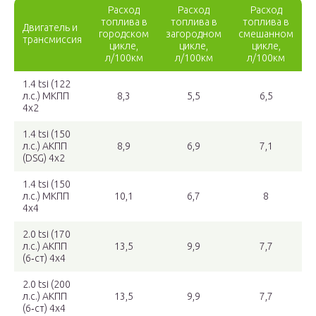
Расход
Расход
Расход
топлива в
топлива в
топлива в
Двигатель и
городском
загородном
смешанном
трансмиссия
цикле,
цикле,
цикле,
л/100км
л/100км
л/100км
1.4 tsi (122
л.с.) МКПП
8,3
5,5
6,5
4х2
1.4 tsi (150
л.с.) АКПП
8,9
6,9
7,1
(DSG) 4х2
1.4 tsi (150
л.с.) МКПП
10,1
6,7
8
4х4
2.0 tsi (170
л.с.) АКПП
13,5
9,9
7,7
(6‑ст) 4х4
2.0 tsi (200
л.с.) АКПП
13,5
9,9
7,7
(6‑ст) 4х4