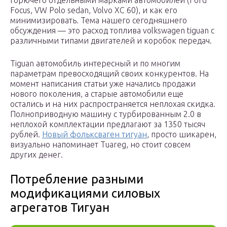
горючего отдельными марками автомобилей (Ford
Focus, VW Polo sedan, Vol­vo XC 60), и как его
минимизировать. Тема нашего сегодняшнего
обсуждения — это расход топлива volk­swa­gen tiguan с
различными типами двигателей и коробок передач.
Tiguan автомобиль интересный и по многим
параметрам превосходящий своих конкурентов. На
момент написания статьи уже начались продажи
нового поколения, а старые автомобили еще
остались и на них распространяется неплохая скидка.
Полноприводную машину с турбированным 2.0 в
неплохой комплектации предлагают за 1350 тысяч
рублей.
Новый фольксваген тигуан
, просто шикарен,
визуально напоминает Tuareg, но стоит совсем
других денег.
Потребление разными
модификациями силовых
агрегатов Тигуан