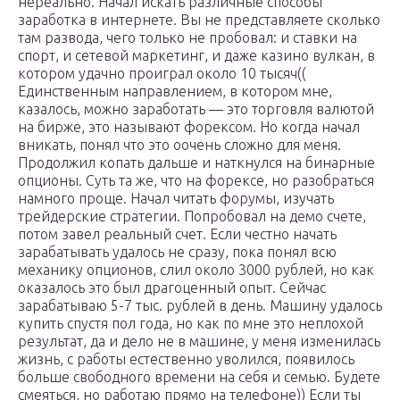
нереально. Начал искать различные способы
заработка в интернете. Вы не представляете сколько
там развода, чего только не пробовал: и ставки на
спорт, и сетевой маркетинг, и даже казино вулкан, в
котором удачно проиграл около 10 тысяч((
Единственным направлением, в котором мне,
казалось, можно заработать — это торговля валютой
на бирже, это называют форексом. Но когда начал
вникать, понял что это оочень сложно для меня.
Продолжил копать дальше и наткнулся на бинарные
опционы. Суть та же, что на форексе, но разобраться
намного проще. Начал читать форумы, изучать
трейдерские стратегии. Попробовал на демо счете,
потом завел реальный счет. Если честно начать
зарабатывать удалось не сразу, пока понял всю
механику опционов, слил около 3000 рублей, но как
оказалось это был драгоценный опыт. Сейчас
зарабатываю 5-7 тыс. рублей в день. Машину удалось
купить спустя пол года, но как по мне это неплохой
результат, да и дело не в машине, у меня изменилась
жизнь, с работы естественно уволился, появилось
больше свободного времени на себя и семью. Будете
смеяться, но работаю прямо на телефоне)) Если ты