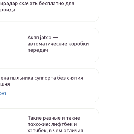
ирадар скачать бесплатно для
дроида
Акпп jatco —
автоматические коробки
передач
ена пыльника суппорта без снятия
ршня
онт
Такие разные и такие
похожие: лифтбек и
хэтчбек, в чем отличия