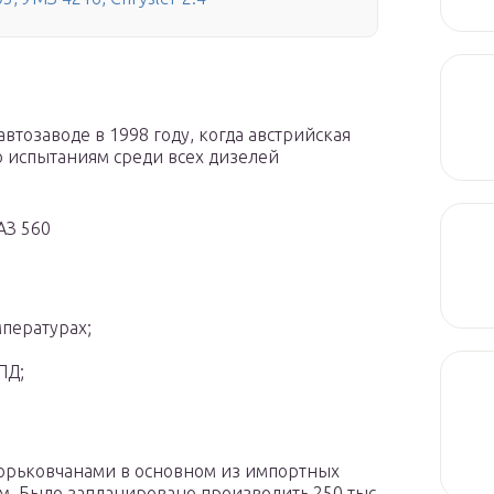
втозаводе в 1998 году, когда австрийская
 испытаниям среди всех дизелей
АЗ 560
пературах;
ПД;
орьковчанами в основном из импортных
м. Было запланировано производить 250 тыс.