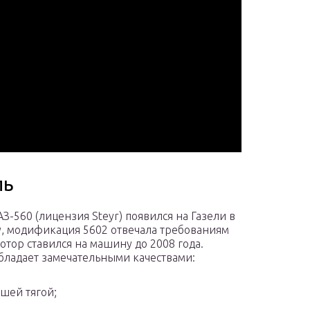
ль
АЗ-560 (лицензия Steyr) появился на Газели в
у, модификация 5602 отвечала требованиям
мотор ставился на машину до 2008 года.
бладает замечательными качествами:
шей тягой;