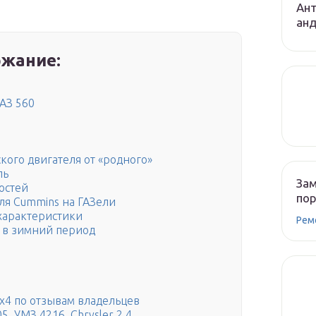
Ант
ан
жание:
АЗ 560
ого двигателя от «родного»
ль
Зам
остей
по
ля Cummins на ГАЗели
 характеристики
Рем
 в зимний период
4х4 по отзывам владельцев
, УМЗ 4216, Chrysler 2.4