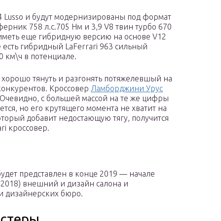
4 Lusso и будут модернизированы под формат
сферник 758 л.с.705 Нм и 3,9 V8 твин турбо 670
т иметь еще гибридную версию на основе V12
есть гибридный LaFerrari 963 сильный
0 км\ч в потенциале.
ы хорошо тянуть и разгонять потяжелевшый на
 конкурентов. Кроссовер
Ламборджини Урус
5. Очевидно, с большей массой на те же цифры
ется, но его крутящего момента не хватит на
который добавит недостающую тягу, получится
ri кроссовер.
удет представлен в конце 2019 — начале
ь 2018) внешний и дизайн салона и
и дизайнерских бюро.
дстеры