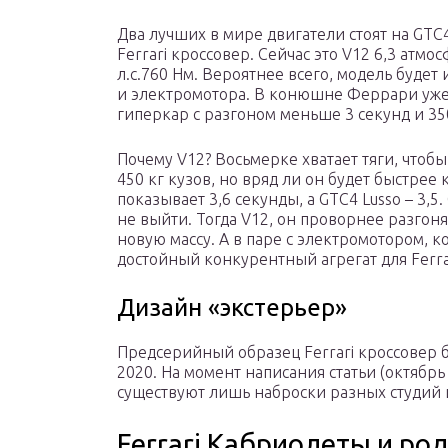
Два лучших в мире двигатели стоят на GTC
Ferrari кроссовер. Сейчас это V12 6,3 атмо
л.с.760 Нм. Вероятнее всего, модель буде
и электромотора. В конюшне Феррари уже 
гиперкар с разгоном меньше 3 секунд и 35
Почему V12? Восьмерке хватает тяги, чтоб
450 кг кузов, но вряд ли он будет быстрее
показывает 3,6 секунды, а GTC4 Lusso – 3,
не выйти. Тогда V12, он проворнее разгоня
новую массу. А в паре с электромотором, 
достойный конкурентный агрегат для Ferra
Дизайн «экстерьер»
Предсерийный образец Ferrari кроссовер б
2020. На момент написания статьи (октябр
существуют лишь наброски разных студий 
Ferrari Кабриолеты и ро