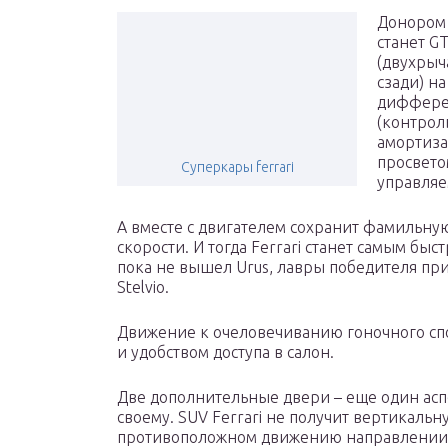
Донором 
станет G
(двухрыч
сзади) н
дифферен
(контрол
амортиза
просвето
Суперкары ferrari
управляе
А вместе с двигателем сохранит фамильну
скорости. И тогда Ferrari станет самым бы
пока не вышел Urus, лавры победителя пр
Stelvio.
Движение к очеловечиванию гоночного спо
и удобством доступа в салон.
Две дополнительные двери – еще один асп
своему. SUV Ferrari не получит вертикальну
противоположном движению направлении