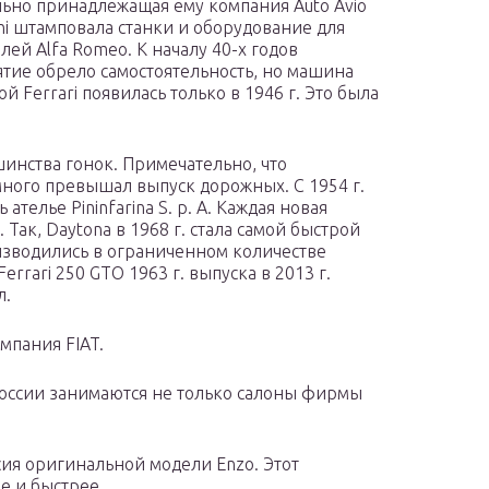
ьно принадлежащая ему компания Auto Avio
oni штамповала станки и оборудование для
лей Alfa Romeo. К началу 40-х годов
тие обрело самостоятельность, но машина
й Ferrari появилась только в 1946 г. Это была
шинства гонок. Примечательно, что
ного превышал выпуск дорожных. С 1954 г.
ателье Pininfarina S. p. A. Каждая новая
 Так, Daytona в 1968 г. стала самой быстрой
зводились в ограниченном количестве
rrari 250 GTO 1963 г. выпуска в 2013 г.
л.
омпания FIAT.
 России занимаются не только салоны фирмы
рсия оригинальной модели Enzo. Этот
е и быстрее.