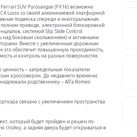
Ferrari SUV Purosangue (FX16) возможно
TC4 Lusso со своей алюминиевой платформой
ажная подвеска спереди и многорычажная
а полном приводе, электронной блокировкой
циалов, системой Slip Slide Control
ь над боковым скольжением) и активными
торами. Вместе с увеличенным дорожным
м это обеспечит повышенную проходимость,
мость и контроль на разных поверхностях.
ю ценность – запредельные показатели
стрым кроссовером. До недавнего времени,
инадлежали родственнику – Alfa Romeo
рткара связано с увеличением пространства
ект, который будет пройден и решен по-
ю стойку, а задняя дверь будет открываться в
.