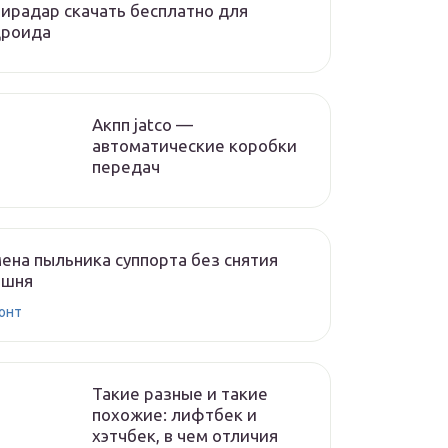
ирадар скачать бесплатно для
дроида
Акпп jatco —
автоматические коробки
передач
ена пыльника суппорта без снятия
ршня
онт
Такие разные и такие
похожие: лифтбек и
хэтчбек, в чем отличия