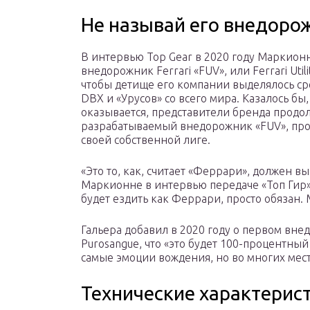
Не называй его внедоро
В интервью Top Gear в 2020 году Маркио
внедорожник Ferrari «FUV», или Ferrari Util
чтобы детище его компании выделялось ср
DBX и «Урусов» со всего мира. Казалось бы,
оказывается, представители бренда продо
разрабатываемый внедорожник «FUV», продв
своей собственной лиге.
«Это то, как, считает «Феррари», должен в
Маркионне в интервью передаче «Топ Гир»
будет ездить как Феррари, просто обязан. 
Гальера добавил в 2020 году о первом вн
Purosangue, что «это будет 100-процентный 
самые эмоции вождения, но во многих мест
Технические характерис