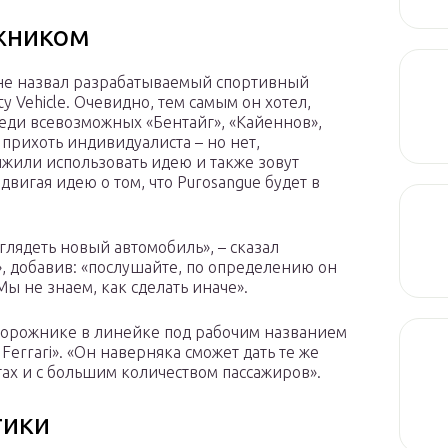
жником
нне назвал разрабатываемый спортивный
ity Vehicle. Очевидно, тем самым он хотел,
еди всевозможных «Бентайг», «Кайеннов»,
 прихоть индивидуалиста – но нет,
лжили использовать идею и также зовут
игая идею о том, что Purosangue будет в
ыглядеть новый автомобиль», – сказал
, добавив: «послушайте, по определению он
Мы не знаем, как сделать иначе».
едорожнике в линейке под рабочим названием
Ferrari». «Он наверняка сможет дать те же
ах и с большим количеством пассажиров».
тики