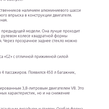
едшественников наличием алюминиевого шасси
ого впрыска в конструкции двигателя.
ная.
сия предыдущей модели. Она лучше проходит
а рулевом колесе квадратной формы
. Через прозрачное заднее стекло можно
асса «G2» с отличной прижимной силой
.
 4 пассажиров. Появился 450 л багажник,
рбированным 3,8-литровым двигателем V8. Это
ных характеристик, но и на снижение
равагантным дизайном и стилем. Особая форма