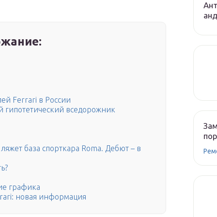
Ант
ан
жание:
й Ferrari в России
ой гипотетический вседорожник
Зам
по
 ляжет база спорткара Roma. Дебют – в
Рем
ь?
ние графика
ari: новая информация