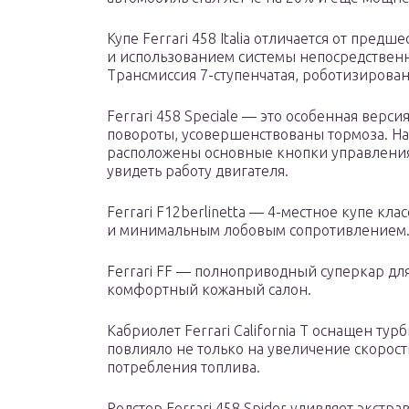
Купе Ferrari 458 Italia отличается от пр
и использованием системы непосредственн
Трансмиссия 7-ступенчатая, роботизирован
Ferrari 458 Speciale — это особенная вер
повороты, усовершенствованы тормоза. Н
расположены основные кнопки управления
увидеть работу двигателя.
Ferrari F12berlinetta — 4-местное купе кл
и минимальным лобовым сопротивлением
Ferrari FF — полноприводный суперкар для
комфортный кожаный салон.
Кабриолет Ferrari California T оснащен ту
повлияло не только на увеличение скорост
потребления топлива.
Родстер Ferrari 458 Spider удивляет экст