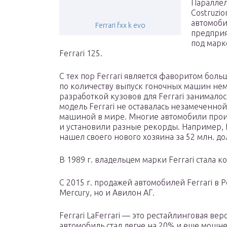
Параллел
Costruzi
автомоби
Ferrari fxx k evo
предприя
под марко
Ferrari 125.
С тех пор Ferrari является фаворитом боль
по количеству выпуск гоночных машин нем
разработкой кузовов для Ferrari занималось 
модель Ferrari не оставалась незамеченной.
машиной в мире. Многие автомобили прои
и установили разные рекорды. Например, Fe
нашел своего нового хозяина за 52 млн. до
В 1989 г. владельцем марки Ferrari стала к
С 2015 г. продажей автомобилей Ferrari в
Mercury, но и Авилон АГ.
Ferrari LaFerrari — это рестайлинговая ве
автомобиль стал легче на 20% и еще мощне