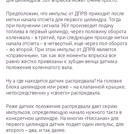
для цилиндров ЭБУ впрыска может очень просто.
Предположим, что импульс от ДПРВ приходит после
метки начала отсчета для первого цилиндра. Тогда
при получении сигнала ЭБУ производит подачу
топлива в первый цилиндр, через половину оборота
коленвала – в третий, при следующем проходе метки
начала отсчета – в четвертый, еще через пол-оборота
– во второй. При этом импульс от ДПРВ является
«справочным», так как все моменты впрыска все
равно жестко привязаны к зубцам венца датчика
положения коленчатого вала.
Ну а где находится датчик распредвала? На головке
блока цилиндров или реже – на клапанной крышке,
непосредственно у «своего» распредвала.
Реже датчик положения распредвала дает серию
импульсов, определяющую начало нужного такта в
конкретном цилиндре. На многих «Ниссанах» для
первого цилиндра датчик подает один импульс, для
второго – два, и так далее.