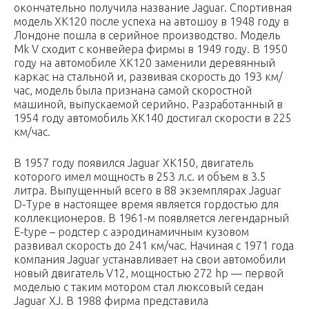
окончательно получила название Jaguar. Спортивная
модель XK120 после успеха на автошоу в 1948 году в
Лондоне пошла в серийное производство. Модель
Mk V сходит с конвейера фирмы в 1949 году. В 1950
году на автомобиле XK120 заменили деревянный
каркас на стальной и, развивая скорость до 193 км/
час, модель была признана самой скоростной
машиной, выпускаемой серийно. Разработанный в
1954 году автомобиль XK140 достигал скорости в 225
км/час.
В 1957 году появился Jaguar XK150, двигатель
которого имел мощность в 253 л.с. и объем в 3.5
литра. Выпущенный всего в 88 экземплярах Jaguar
D-Type в настоящее время является гордостью для
коллекционеров. В 1961-м появляется легендарный
E-type – родстер с аэродинамичным кузовом
развивал скорость до 241 км/час. Начиная с 1971 года
компания Jaguar устанавливает на свои автомобили
новый двигатель V12, мощностью 272 hp — первой
моделью с таким мотором стал люксовый седан
Jaguar XJ. В 1988 фирма представила