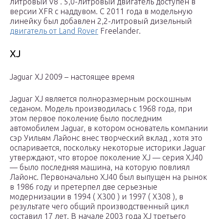
литровый V8 . 5,0-литровый двигатель доступен в
версии XFR с наддувом. С 2011 года в модельную
линейку был добавлен 2,2-литровый дизельный
двигатель от Land Rover
Freelander.
XJ
Jaguar XJ 2009 – настоящее время
Jaguar XJ является полноразмерным роскошным
седаном. Модель производилась с 1968 года, при
этом первое поколение было последним
автомобилем Jaguar, в котором основатель компании
сэр Уильям Лайонс внес творческий вклад , хотя это
оспаривается, поскольку некоторые историки Jaguar
утверждают, что второе поколение XJ — серия
XJ40
— было последняя машина, на которую повлиял
Лайонс. Первоначально XJ40 был выпущен на рынок
в 1986 году и претерпел две серьезные
модернизации в 1994 ( X300 ) и 1997 ( X308 ), в
результате чего общий производственный цикл
составил 17 лет. В начале 2003 года XJ третьего