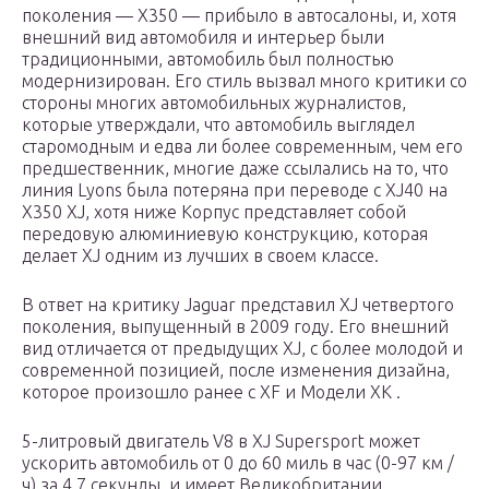
поколения — X350 — прибыло в автосалоны, и, хотя
внешний вид автомобиля и интерьер были
традиционными, автомобиль был полностью
модернизирован. Его стиль вызвал много критики со
стороны многих автомобильных журналистов,
которые утверждали, что автомобиль выглядел
старомодным и едва ли более современным, чем его
предшественник, многие даже ссылались на то, что
линия Lyons была потеряна при переводе с XJ40 на
X350 XJ, хотя ниже Корпус представляет собой
передовую алюминиевую конструкцию, которая
делает XJ одним из лучших в своем классе.
В ответ на критику Jaguar представил XJ четвертого
поколения, выпущенный в 2009 году. Его внешний
вид отличается от предыдущих XJ, с более молодой и
современной позицией, после изменения дизайна,
которое произошло ранее с XF и Модели XK .
5-литровый двигатель V8 в XJ Supersport может
ускорить автомобиль от 0 до 60 миль в час (0-97 км /
ч) за 4,7 секунды, и имеет Великобритании