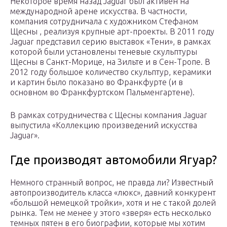
Некоторое время назад Jaguar был активен на
международной арене искусства. В частности,
компания сотрудничала с художником Стефаном
Щесны , реализуя крупные арт-проекты. В 2011 году
Jaguar представил серию выставок «Тени», в рамках
которой были установлены теневые скульптуры
Щесны в Санкт-Морице, на Зильте и в Сен-Тропе. В
2012 году большое количество скульптур, керамики
и картин было показано во Франкфурте (и в
основном во Франкфуртском Пальменгартене).
В рамках сотрудничества с Щесны компания Jaguar
выпустила «Коллекцию произведений искусства
Jaguar».
Где производят автомобили Ягуар?
Немного странный вопрос, не правда ли? Известный
автопроизводитель класса «люкс», давний конкурент
«большой немецкой тройки», хотя и не с такой долей
рынка. Тем не менее у этого «зверя» есть несколько
темных пятен в его биографии, которые мы хотим