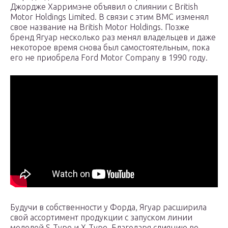
Джордже Харримэне объявил о слиянии с British
Motor Holdings Limited. В связи с этим BMC изменял
свое название на British Motor Holdings. Позже
бренд Ягуар несколько раз менял владельцев и даже
некоторое время снова был самостоятельным, пока
его не приобрела Ford Motor Company в 1990 году.
Будучи в собственности у Форда, Ягуар расширила
свой ассортимент продукции с запуском линии
моделей S-Type и X-Type. Благодаря слиянию во