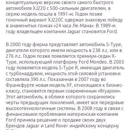
концептуальную версию своего самого быстрого
автомобиля XJ220 с 500-сильным двигателем, в
серию модель пошла в 1991-м. Годом позже
гоночный вариант XJ220C одержал знаковую победу
в знаменитых гонках «24 часа Ле-Мана». В 1989-м
году владельцем компании Jaguar становится Ford.
В 2000 году фирма представляет автомобиль S-Type,
двигатели которого имели мощность в 238 л.с. или в
276 л.с. Годом позже появляется премиум-седан X-
Type, использующий платформу Ford Mondeo. В 2003
году появляется модель S-Type R, имеющая двигатель
с турбонаддувом, мощность этой силовой установки
составляла 390 л.с. Показанная в 2007 году во
Франкфурте новая модель XF, относящаяся к бизнес-
классу, становится первым современным «Ягуаром».
Этот автомобиль, в облике которого сохранились
черты предыдущих поколений, имеет все передовые
высокотехнологичные системы. В 2008 году в связи с
финансовыми проблемами материнская компания
Ford приняла решение о продаже своих двух
брендов Jaguar и Land Rover индийскому концерну