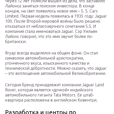
Через 12 лет Уолмсли вышел из дела, что заставило
Лайонса заняться поиском инвестора. В конце
концов, на свет появилось новое имя – S. S. Cars
Limited. Первая модель появилась в 1935 году: Jaguar
100. После Второй мировой войны было решено
отказаться от неблагозвучного сочетания S.S. И
компания стала именоваться Jaguar. Сэр Уильям
Лайонс говорил, что это имя звучит более по-
британски.
Ягуар всегда выделялся на общем фоне. Он стал
символом автомобильной аристократии,
утонченного вкуса, изысканного качества и
технической добротности. Можно сказать, что Jaguar
– это воплощение автомобильной Великобритании.
Сегодня бренд принадлежит компании Jaguar Land
Rover, которая является «дочкой» индийского
автомобильного гиганта Tata Motors. Ее штаб-
квартира расположена в английском Ковентри.
Разработка и центры по