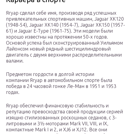
Ягуар сделал себе имя, производя ряд успешных
привлекательных спортивных машин, Jaguar XK120
(1948-54), Jaguar XK140 (1954-7), Jaguar XK150 (1957-
61) и Jaguar E-Type (1961-75). Эти модели были
хорошо известны на протяжении 50-х годов.
Основой успеха был сконструированный Уильямом
Лайонсом новый рядный шестицилиндровый
двигатель с двумя верхними распределительными
валами.
Предметом гордости в долгой истории
компании Ягуар в автомобильном спорте была
победа в 24 часовой гонке Ле-Ман в 1951 и 1953
годах.
Ягуар обеспечил финансовую стабильность и
репутацию превосходства своей продукции серией
изящно стилизованных роскошных седанов, с 3-
литровыми и 3½-моторами Mark VII, VIII, и IX,
компактные Mark I и 2, и XJ6 и XJ12. Все они