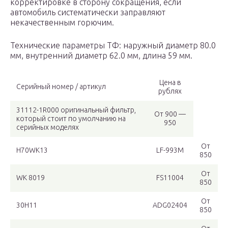
корректировке в сторону сокращения, если
автомобиль систематически заправляют
некачественным горючим.
Технические параметры ТФ: наружный диаметр 80.0
мм, внутренний диаметр 62.0 мм, длина 59 мм.
Цена в
Серийный номер / артикул
рублях
31112-1R000 оригинальный фильтр,
От 900 —
который стоит по умолчанию на
950
серийных моделях
От
H70WK13
LF-993M
850
От
WK 8019
FS11004
850
От
30H11
ADG02404
850