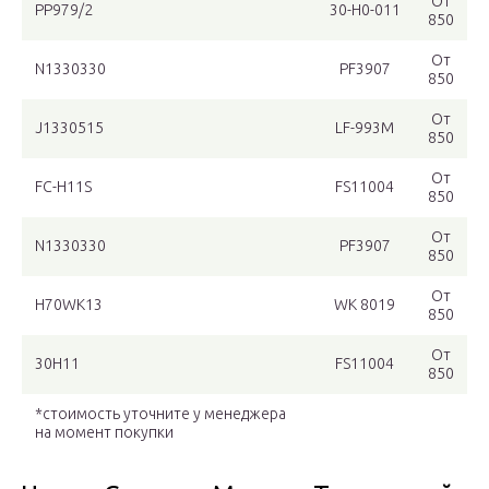
От
PP979/2
30-H0-011
850
От
N1330330
PF3907
850
От
J1330515
LF-993M
850
От
FC-H11S
FS11004
850
От
N1330330
PF3907
850
От
H70WK13
WK 8019
850
От
30H11
FS11004
850
*стоимость уточните у менеджера
на момент покупки