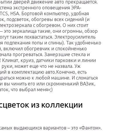
рытии дверей движение авто прекращается.
истема экстренного оповещения ЭРА-
TCS, HSA. Бортовой компьютер, удобная
к, подсветок, обогревы всех сидений (и
Электрозеркала с обогревом. О них стоит
 — это зеркалища такие, они огромны, обзор
гут таким похвастаться. Электроусилитель
ня подпекания попы и спины). Так удобненько
й, включил обогревчик и спокойненько
чала прогреваться. Замерзшие стекла и
 Климат, круиз, датчики парковки и линии
 руки, может еще что не назвала. Уж
щий в комплектацию авто.Конечно, есть
раться можно к любой машине. И сломаться
ли вы чинить его или скромненький ВАЗик,
ок, что выбрал меня»;)
сцветок из коллекции
самых выдающихся вариантов – это «Фантом».