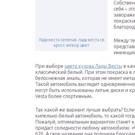
Собствен
себя – э
заворажи
покраски
благоро
Лада веста зеленая. лада веста св
Между те
кросс ангкор цвет
представ
имеющий
При выборе
цвета кузова Лады Весты
в кач
классический белый. При этом покраска в
белоснежная эмаль, которая не имеет метал
Такой автомобиль выглядит одновременно с
могут быть использованы литые диски и к
Vesta более спортивным.
Так какой же вариант лучше выбрать? Если 
кипельно-белый автомобиль, то какой тогд
Пожалуй, оптимальным вариантом станет к
придаст солидности любому автомобилю. 
676. А свое название она получила благод