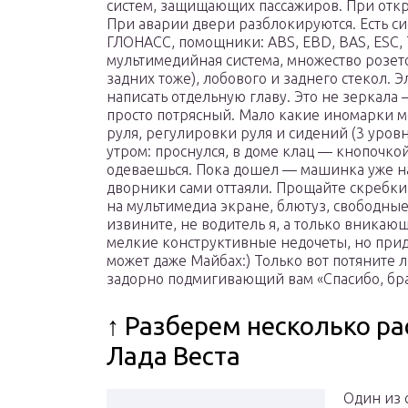
систем, защищающих пассажиров. При отк
При аварии двери разблокируются. Есть с
ГЛОНАСС, помощники: АВS, EBD, BAS, ESC, 
мультимедийная система, множество розето
задних тоже), лобового и заднего стекол. 
написать отдельную главу. Это не зеркала
просто потрясный. Мало какие иномарки мо
руля, регулировки руля и сидений (3 уров
утром: проснулся, в доме клац — кнопочко
одеваешься. Пока дошел — машинка уже на
дворники сами оттаяли. Прощайте скребки!
на мультимедиа экране, блютуз, свободные
извините, не водитель я, а только вникаю
мелкие конструктивные недочеты, но прид
может даже Майбах:) Только вот потяните 
задорно подмигивающий вам «Спасибо, брат
↑ Разберем несколько ра
Лада Веста
Один из 