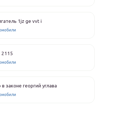
гатель 1jz ge vvt i
омобили
 2115
омобили
 в законе георгий углава
омобили