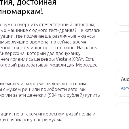
тия, достойная
иномаркам!
 нужно очернить отечественный автопром,
ть о машинке с одного тест-драйва? Не катаясь
итуации, где подмечаешь различные нюансы
самые лучшие времена, но сейчас время
венного и зрелищного — это точно. Началось
 Андерссона, который дал прочуханку
нем появились шедевры Vesta и XRAY. Есть
 который разрабатывал модели для Мерседес
Aud
ные модели, которые выделяются своим
Авт
ы с мужем решили приобрести авто, мы
гли за эти денежки (904 тыс.рублей) купить
ации, не в таком интересном дизайне, да и
 и появилась у нас рыжулька.