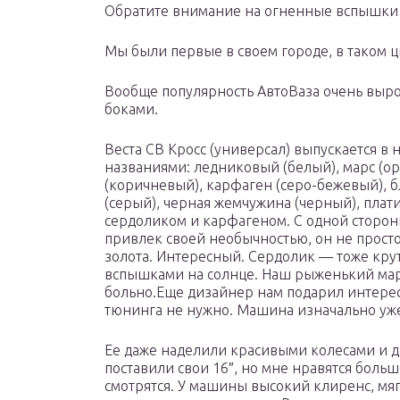
Обратите внимание на огненные вспышки 
Мы были первые в своем городе, в таком ц
Вообще популярность АвтоВаза очень выро
боками.
Веста СВ Кросс (универсал) выпускается в
названиями: ледниковый (белый), марс (ор
(коричневый), карфаген (серо-бежевый), бл
(серый), черная жемчужина (черный), пла
сердоликом и карфагеном. С одной стороны
привлек своей необычностью, он не прост
золота. Интересный. Сердолик — тоже кру
вспышками на солнце. Наш рыженький марс
больно.Еще дизайнер нам подарил интере
тюнинга не нужно. Машина изначально уже
Ее даже наделили красивыми колесами и ди
поставили свои 16″, но мне нравятся боль
смотрятся. У машины высокий клиренс, мяг