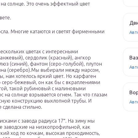
на солнце. Это очень эффектный цвет
вете.
Дви
сла. Многие катаются и светят фирменными
Авт
 нескольких цветах с интересными
Ваз
анжевый), сердолик (красный), ангкор
юз (синий), фантом (серо-голубой), плутон
Авт
тина (серебро).Мы выбирали между марсом,
, нам хотелось яркий цвет. Но карфаген
о серо-бежевый, он как бы с вкраплениями
той, такой рубиновый с малиновыми
Вор
 на солнце взрывается огнем. Так что глазам
сную конструкцию выхлопной трубы. И
Авт
 сделана стильно.
сками с завода радиуса 17″. На зиму мы
ше заводские на низкопрофильной, как
кий ход по кочкам, высокая проходимость,