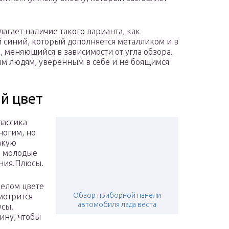
агает наличие такого варианта, как
й синий, который дополняется металликом и в
 меняющийся в зависимости от угла обзора.
ым людям, уверенным в себе и не боящимся
й цвет
лассика
ногим, но
акую
, молодые
ния.Плюсы.
белом цвете
Обзор приборной панели
мотрится
автомобиля лада веста
усы.
ину, чтобы