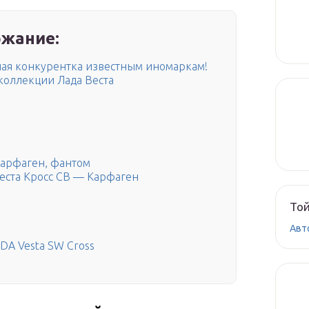
жание:
ная конкурентка известным иномаркам!
 коллекции Лада Веста
карфаген, фантом
еста Кросс СВ — Карфаген
Той
Авт
DA Vesta SW Cross