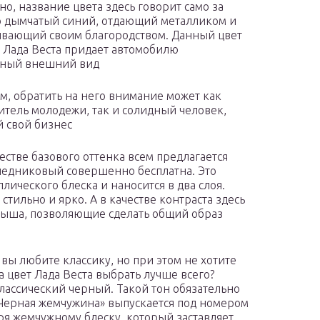
но, название цвета здесь говорит само за
то дымчатый синий, отдающий металликом и
вающий своим благородством. Данный цвет
 Лада Веста придает автомобилю
дный внешний вид
м, обратить на него внимание может как
итель молодежи, так и солидный человек,
 свой бизнес
естве базового оттенка всем предлагается
 ледниковый совершенно бесплатна. Это
лического блеска и наносится в два слоя.
тильно и ярко. А в качестве контраста здесь
рыша, позволяющие сделать общий образ
вы любите классику, но при этом не хотите
а цвет Лада Веста выбрать лучше всего?
лассический черный. Такой тон обязательно
«Черная жемчужина» выпускается под номером
аря жемчужному блеску, который заставляет