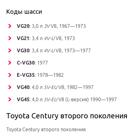
Коды шасси
VG20
: 3,0 л
3V
V8, 1967—1973
VG21
: 3,4 л
4V-U
V8, 1973
VG30
: 3,4 л
4V-U
V8, 1973—1977
C-VG30
: 1977
E-VG35
: 1978—1982
VG40
: 4,0 л
5V-EU
V8, 1982—1997
VG45
: 4,0 л
5V-EU
V8 (L-версия) 1990—1997
Toyota Century второго поколения
Toyota Century второго поколения