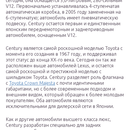
сегодня, она оснащается 5,0-литровым, 280-сильным
V12. Первоначально устанавливалась 4-ступенчатая
автоматическая коробка, в 2005 году замененная на
6-ступенчатую; автомобиль имеет пневматическую
подвеску. Century остается первым и единственным
японским переднемоторным и заднеприводным
автомобилем, оснащенным V12.
Century является самой роскошной моделью Toyota с
момента его создания в 1967 году, и поддерживал
этот статус до конца XX-го века. Сегодня он так же
расположен выше автомобилей Lexus, и остается
самой роскошной и престижной моделью с
шильдиком Toyota. Century разделяет роль флагмана
с
Toyota Crown Majesta
с почти идентичными
габаритами, но с более современным подходом и
внешним видом, который обращен к более молодым
покупателям. Оба автомобиля являются
исключительными для дилерской сети в Японии.
Как и другие автомобили высшего класса люкс,
Century разработан специально для задних