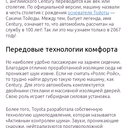
С английского Century переводится как век или
столетие. По официальной версии, машину назвали
в честь столетия с рождения
основателя Тойоты
—
Сакичи Тойоды. Между тем, бытует легенда, имя
Century, означает то, что автомобиль рассчитан на
службу в 100 лет! Так ли это мы узнаем только в 2067
году!
Передовые технологии комфорта
Но наиболее удобно пассажирам на заднем сидении.
Благодаря отлично проработанной изоляции сюда не
проникает шум извне. Если не считать «Роллс-Ройс»,
то трудно найти другую такую тихую машину, как
Century. Для этого автомобиль комплектуется
двойными стеклами и массивной изоляцией дверей.
Свою роль играет гибридная силовая установка.
Более того, Toyota разработала собственную
технологию шумоподавления, которая называется
«Активным контролем шума». Звуки, проникающие
снаружи, нейтрализуются противоположной