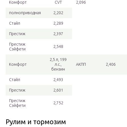
Комфорт
CVT
2,096
полноприводная
2,202
Стайл
2,289
Престиж
2,397
Престиж
2,548
Сэйфети
2,5 л, 199
Комфорт
л.с.,
АКПП
2,406
бензин
Стайл
2,493
Престиж
2,601
Престиж
2,752
Сэйфети
Рулим и тормозим