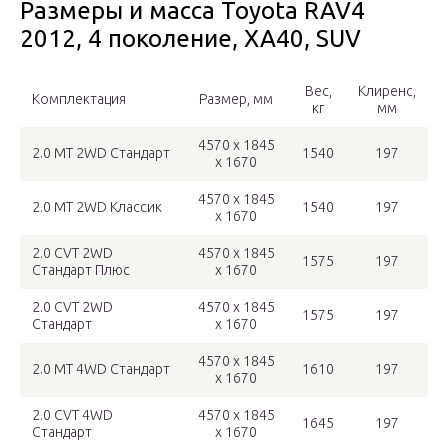
Размеры и масса Toyota RAV4
2012, 4 поколение, XA40, SUV
Вес,
Клиренс,
Комплектация
Размер, мм
кг
мм
4570 x 1845
2.0 MT 2WD Стандарт
1540
197
x 1670
4570 x 1845
2.0 MT 2WD Классик
1540
197
x 1670
2.0 CVT 2WD
4570 x 1845
1575
197
Стандарт Плюс
x 1670
2.0 CVT 2WD
4570 x 1845
1575
197
Стандарт
x 1670
4570 x 1845
2.0 MT 4WD Стандарт
1610
197
x 1670
2.0 CVT 4WD
4570 x 1845
1645
197
Стандарт
x 1670