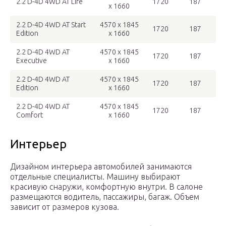
2.2 D-4D 4WD AT Life
1720
187
x 1660
2.2 D-4D 4WD AT Start
4570 x 1845
1720
187
Edition
x 1660
2.2 D-4D 4WD AT
4570 x 1845
1720
187
Executive
x 1660
2.2 D-4D 4WD AT
4570 x 1845
1720
187
Edition
x 1660
2.2 D-4D 4WD AT
4570 x 1845
1720
187
Comfort
x 1660
Интерьер
Дизайном интерьера автомобилей занимаются
отдельные специалисты. Машину выбирают
красивую снаружи, комфортную внутри. В салоне
размещаются водитель, пассажиры, багаж. Объем
зависит от размеров кузова.