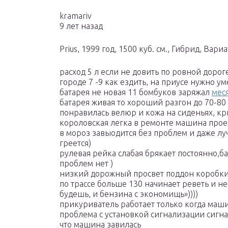
kramariv
9 лет назад
Prius, 1999 год, 1500 куб. см., Гибрид, Ва
расход 5 л если не довить по ровной дороге
городе 7 -9 как ездить, на приусе нужно ум
батарея не новая 11 бомбуков заряжал
меся
батарея живая то хороший разгон до 70-80
понравилась велюр и кожа на сиденьях, к
короловская легка в ремонте машина проеха
в мороз завыодится без проблем и даже лу
греется)
рулевая рейка слабая брякает постоянно,ба
проблем нет )
низкий дорожный просвет поддон коробки 
по трассе больше 130 начинает реветь и н
будешь, и бензина с экономищь»))))
прикуриватель работает только когда маши
проблема с установкой сигнализации сигна
что машина завилась