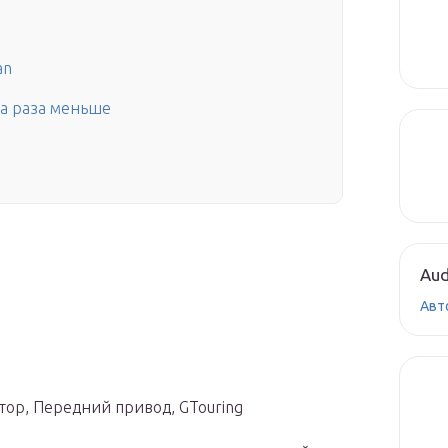
an
ва раза меньше
Aud
Авт
иатор, Передний привод, GTouring