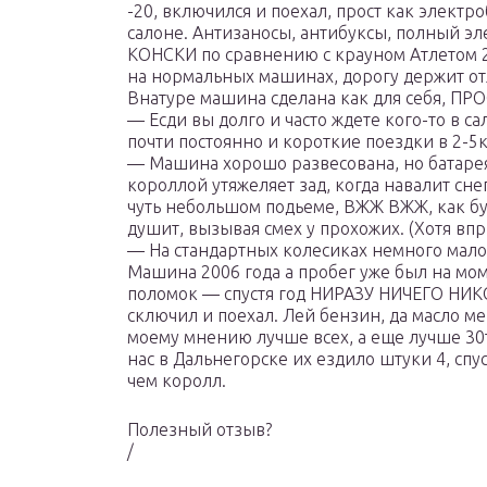
-20, включился и поехал, прост как элект
салоне. Антизаносы, антибуксы, полный 
КОНСКИ по сравнению с крауном Атлетом 2
на нормальных машинах, дорогу держит от
Внатуре машина сделана как для себя, П
— Есди вы долго и часто ждете кого-то в с
почти постоянно и короткие поездки в 2-5к
— Машина хорошо развесована, но батарея
короллой утяжеляет зад, когда навалит сне
чуть небольшом подьеме, ВЖЖ ВЖЖ, как бу
душит, вызывая смех у прохожих. (Хотя вп
— На стандартных колесиках немного мало
Машина 2006 года а пробег уже был на мом
поломок — спустя год НИРАЗУ НИЧЕГО НИК
сключил и поехал. Лей бензин, да масло м
моему мнению лучше всех, а еще лучше 30
нас в Дальнегорске их ездило штуки 4, спу
чем королл.
Полезный отзыв?
/