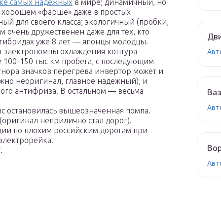
тке самых надежных
в мире; динамичный, но
на хорошем «фарше» даже в простых
ый для своего класса; экологичный (пробки,
м очень дружественен даже для тех, кто
Дви
а гибридах уже 8 лет — японцы молодцы.
ка электропомпы охлаждения контура
Авт
е 100-150 тыс км пробега, с последующим
гнора значков перегрева инвертор может и
ожно неоригинал, главное надежный), и
ного антифриза. В остальном — весьма
Ваз
Авт
с остановилась вышеозначенная помпа.
оригинал неприлично стал дорог).
ации по плохим российским дорогам при
 электрорейка.
Вор
.
Авт