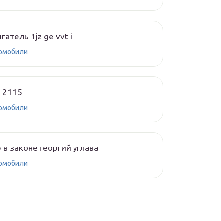
гатель 1jz ge vvt i
омобили
 2115
омобили
 в законе георгий углава
омобили