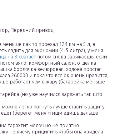
риатор, Передний привод
 меньше как то проехал 124 км на 5 л, в
еть ездить для экономии (4-5 литра), у меня
ца на 3 хватает
потом снова заряжаешь, если
 потом вяло, комфортный салон, отделка
рышка бордочка велюровая! ходова простая
ла 260000 и пока что все ок очень нравится,
чше работает чем в жару (батарейка меньше
тарейка (но уже научился заряжать так што
можно легко погнуть лучше ставить защиту
е едет (берегет меня «тищи едишь дальше
на тарахтит мелоч но не приятно
лку не кчему приципить чтобы она увидела