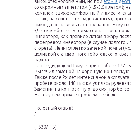
высокотехнологичный, но при
этом в деся
со скромным аппетитом (4,5-5,5л летом); 
комплектациях; комфортный и вместительн
гараж, паркинг — не задыхаешься); при это
никогда не заглядывает под капот. Езжу н
«Детская» болезнь только одна — останов
инвертора, как правило летом в жару посл
перегревом инвертора (в случае долгого и
сгореть). Лечится легко заменой помпы (м
доливкой стандартного тойотовского крас
надежен.
На предыдущем Приусе при пробеге 177 ты
Вылечил заменой на хорошую Бошевскую (
Также после 2х лет интенсивной эксплуат
пробеге около 148 тыс км убилась рулевая
Заменил на контрактную, до сих пор бегает
На текущем приусе проблем не было.
Полезный отзыв?
/
(+330/-13)