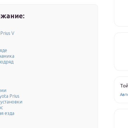
жание:
Prius V
ряде
инамика
подряд
Той
ами
Авт
ota Prius
установки
вс
ая езда