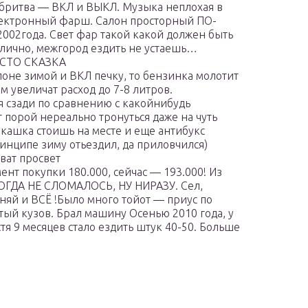
робритва — ВКЛ и ВЫКЛ. Музыка неплохая в
электронный фарш. Салон просторный ПО-
002года. Свет фар такой какой должен быть
лично, межгород ездить не устаешь…
РОСТО СКАЗКА
алоне зимой и ВКЛ печку, то бензинка молотит
м увеличат расход до 7-8 литров.
 сзади по сравнению с какойнибудь
г порой нереально тронуться даже на чуть
кашка стоишь на месте и еще антибукс
ринципе зиму отьездил, да приловчился)
ват просвет
ент покупки 180.000, сейчас — 193.000! Из
ОГДА НЕ СЛОМАЛОСЬ, НУ НИРАЗУ. Сел,
еняй и ВСЁ !Было много тойот — приус по
тый кузов. Брал машину Осенью 2010 года, у
стя 9 месяцев стало ездить штук 40-50. Больше