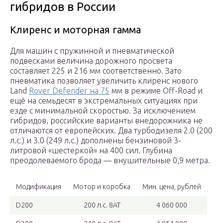
гибридов в России
Клиренс и моторная гамма
Для машин с пружинной и пневматической
подвесками величина дорожного просвета
составляет 225 и 216 мм соответственно. Зато
пневматика позволяет увеличить клиренс нового
Land
Rover Defender на 75
мм в режиме Off-Road и
ещё на семьдесят в экстремальных ситуациях при
езде с минимальной скоростью. За исключением
гибридов, российские варианты внедорожника не
отличаются от европейских. Два турбодизеля 2.0 (200
л.с.) и 3.0 (249 л.с.) дополнены бензиновой 3-
литровой «шестеркой» на 400 сил. Глубина
преодолеваемого брода — внушительные 0,9 метра.
Модификация
Мотор и коробка
Мин. цена, рублей
D200
200 л.с. 8АТ
4 060 000