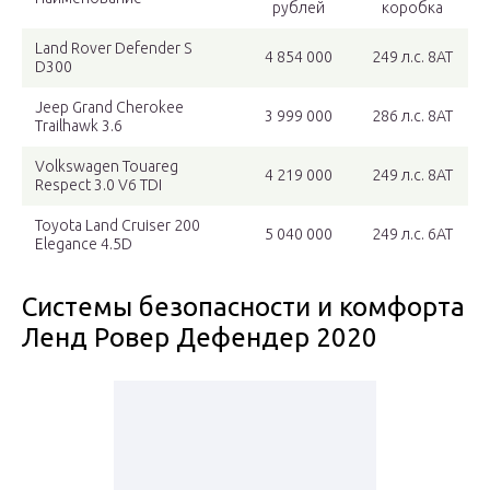
рублей
коробка
Land Rover Defender S
4 854 000
249 л.с. 8АТ
D300
Jeep Grand Cherokee
3 999 000
286 л.с. 8АТ
Trailhawk 3.6
Volkswagen Touareg
4 219 000
249 л.с. 8АТ
Respect 3.0 V6 TDI
Toyota Land Cruiser 200
5 040 000
249 л.с. 6АТ
Elegance 4.5D
Системы безопасности и комфорта
Ленд Ровер Дефендер 2020