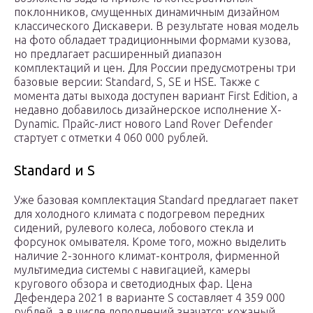
поклонников, смущенных динамичным дизайном
классического Дискавери. В результате новая модель
на фото обладает традиционными формами кузова,
но предлагает расширенный диапазон
комплектаций и цен. Для России предусмотрены три
базовые версии: Standard, S, SE и HSE. Также с
момента даты выхода доступен вариант First Edition, а
недавно добавилось дизайнерское исполнение X-
Dynamic. Прайс-лист нового Land Rover Defender
стартует с отметки 4 060 000 рублей.
Standard и S
Уже базовая комплектация Standard предлагает пакет
для холодного климата с подогревом передних
сидений, рулевого колеса, лобового стекла и
форсунок омывателя. Кроме того, можно выделить
наличие 2-зонного климат-контроля, фирменной
мультимедиа системы с навигацией, камеры
кругового обзора и светодиодных фар. Цена
Дефендера 2021 в варианте S составляет 4 359 000
рублей, а в числе дополнений значатся: кожаный