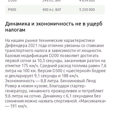
D300
249 л.с. 8АТ
4 854 000
P400
400 л.с. 8АТ
5 230 000
Динамика и экономичность не в ущерб
налогам
На нашем рынке технические характеристики
Дефендера 2021 года отлично увязаны со ставками
транспортного налога в зависимости от мощности.
Базовая модификация D200 позволяет достигать
первой сотни за 10,3 секунды, заканчивая разгон на
отметке 175 км/ч. Средний расход топлива равен 7,6
литра на 100 км. Версия D300 с «шестеркой» бодрее
и декларирует 9,1 секунды и 188 км/ч.
Экономичность — 8,8 литра. Бензиновый Ленд
Ровер в новом кузове, благодаря стартер-
генератору, ненамного прожорливее и потребляет
9,6 литра на сотню. Динамику с 6,1 секундами без
сомнения можно назвать спортивной. «Максималка»
— 191 км/ч.