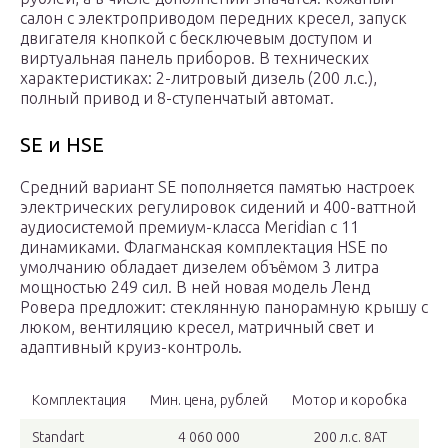
салон с электроприводом передних кресел, запуск
двигателя кнопкой с бесключевым доступом и
виртуальная панель приборов. В технических
характеристиках: 2-литровый дизель (200 л.с.),
полный привод и 8-ступенчатый автомат.
SE и HSE
Средний вариант SE пополняется памятью настроек
электрических регулировок сидений и 400-ваттной
аудиосистемой премиум-класса Meridian с 11
динамиками. Флагманская комплектация HSE по
умолчанию обладает дизелем объёмом 3 литра
мощностью 249 сил. В ней новая модель Ленд
Ровера предложит: стеклянную панорамную крышу с
люком, вентиляцию кресел, матричный свет и
адаптивный круиз-контроль.
Комплектация
Мин. цена, рублей
Мотор и коробка
Standart
4 060 000
200 л.с. 8АТ