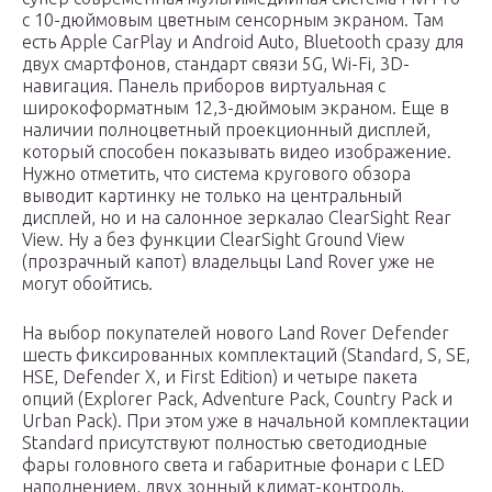
с 10-дюймовым цветным сенсорным экраном. Там
есть Apple CarPlay и Android Auto, Bluetooth сразу для
двух смартфонов, стандарт связи 5G, Wi-Fi, 3D-
навигация. Панель приборов виртуальная с
широкоформатным 12,3-дюймоым экраном. Еще в
наличии полноцветный проекционный дисплей,
который способен показывать видео изображение.
Нужно отметить, что система кругового обзора
выводит картинку не только на центральный
дисплей, но и на салонное зеркалао ClearSight Rear
View. Ну а без функции ClearSight Ground View
(прозрачный капот) владельцы Land Rover уже не
могут обойтись.
На выбор покупателей нового Land Rover Defender
шесть фиксированных комплектаций (Standard, S, SE,
HSE, Defender X, и First Edition) и четыре пакета
опций (Explorer Pack, Adventure Pack, Country Pack и
Urban Pack). При этом уже в начальной комплектации
Standard присутствуют полностью светодиодные
фары головного света и габаритные фонари с LED
наполнением, двух зонный климат-контроль,