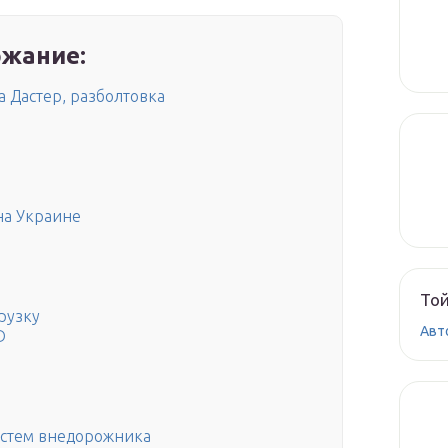
жание:
а Дастер, разболтовка
на Украине
Той
рузку
Авт
D
истем внедорожника