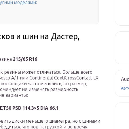
ругими моделями:
ков и шин на Дастер,
резина
215/65 R16
ик резины может отличаться. Больше всего
osco A/T или Continental ContiCrossContact LX
Aud
 поставщики часто менялись, но размер,
Авт
комендует не изменять размерность
ие варианты:
 ET50 PSD 114.3×5 DIA 66,1
новить диски меньшего диаметра, но с шинами
бедиться, что под нагрузкой и во время