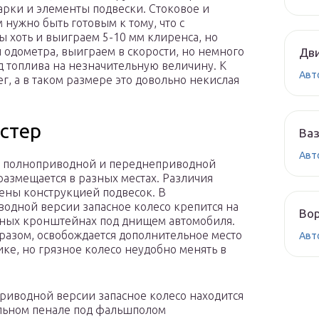
арки и элементы подвески. Стоковое и
 нужно быть готовым к тому, что с
 хоть и выиграем 5-10 мм клиренса, но
 одометра, выиграем в скорости, но немного
Дви
од топлива на незначительную величину. К
Авт
г, а в таком размере это довольно некислая
астер
Ваз
Авт
в полноприводной и переднеприводной
азмещается в разных местах. Различия
ены конструкцией подвесок. В
одной версии запасное колесо крепится на
Вор
ных кронштейнах под днищем автомобиля.
разом, освобождается дополнительное место
Авт
ике, но грязное колесо неудобно менять в
риводной версии запасное колесо находится
льном пенале под фальшполом