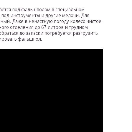
ается под фальшполом в специальном
под инструменты и другие мелочи. Для
ный. Даже в ненастную погоду колесо чистое.
ого отделения до 67 литров и трудном
браться до запаски потребуется разгрузить
ировать фальшпол.