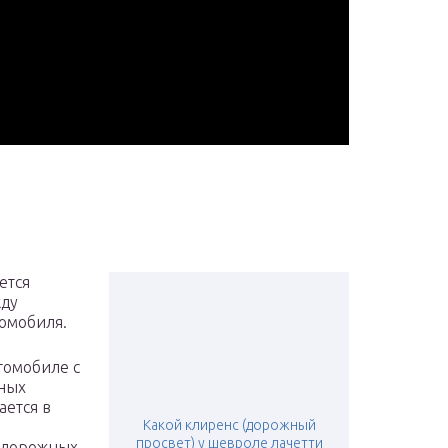
ется
жду
омобиля.
томобиле с
ьных
ается в
Какой клиренс (дорожный
просвет) у шевроле лачетти
недорожных