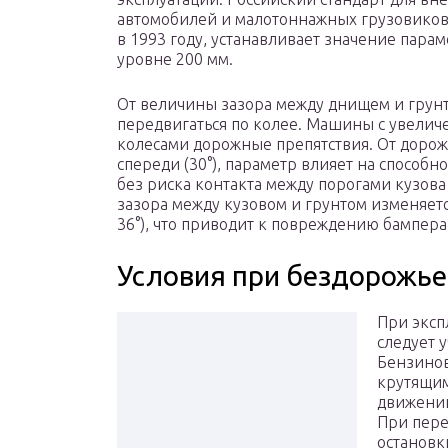
автомобилей и малотоннажных грузовиков
в 1993 году, устанавливает значение парам
уровне 200 мм.
От величины зазора между днищем и грунт
передвигаться по колее. Машины с увелич
колесами дорожные препятствия. От дорожн
спереди (30°), параметр влияет на способ
без риска контакта между порогами кузов
зазора между кузовом и грунтом изменяетс
36°), что приводит к повреждению бампер
Условия при бездорожье
При эксп
следует 
Бензинов
крутящим
движении
При пере
остановк