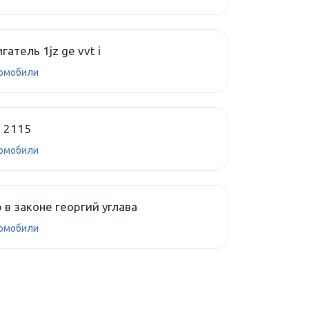
гатель 1jz ge vvt i
омобили
 2115
омобили
 в законе георгий углава
омобили