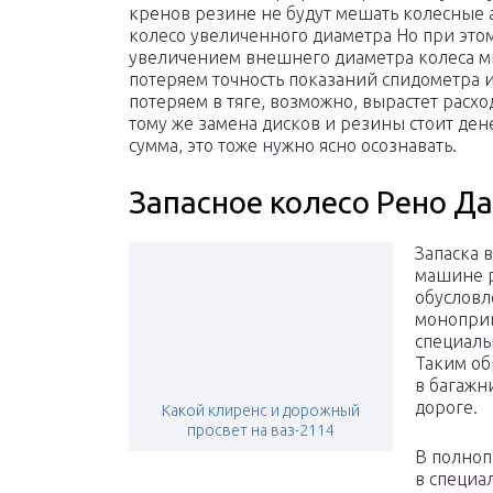
кренов резине не будут мешать колесные 
колесо увеличенного диаметра Но при этом
увеличением внешнего диаметра колеса мы
потеряем точность показаний спидометра и
потеряем в тяге, возможно, вырастет расх
тому же замена дисков и резины стоит дене
сумма, это тоже нужно ясно осознавать.
Запасное колесо Рено Д
Запаска 
машине р
обусловл
моноприв
специаль
Таким об
в багажн
дороге.
Какой клиренс и дорожный
просвет на ваз-2114
В полноп
в специа