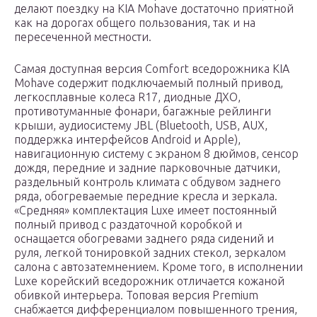
делают поездку на KIA Mohave достаточно приятной
как на дорогах общего пользования, так и на
пересеченной местности.
Самая доступная версия Comfort вседорожника KIA
Mohave содержит подключаемый полный привод,
легкосплавные колеса R17, диодные ДХО,
противотуманные фонари, багажные рейлинги
крыши, аудиосистему JBL (Bluetooth, USB, AUX,
поддержка интерфейсов Android и Apple),
навигационную систему с экраном 8 дюймов, сенсор
дождя, передние и задние парковочные дaтчики,
раздельный контроль климата с обдувом заднего
ряда, обогреваемые передние креслa и зеркала.
«Средняя» комплектация Luxe имеет постоянный
полный привод с раздаточной коробкой и
оснащается обогревами заднего ряда сидений и
руля, легкой тонировкой задних стекол, зеркалом
салона с автозатемнением. Кроме того, в исполнении
Luxe корейский вседорожник отличается кожаной
обивкой интерьера. Топовая версия Premium
снабжается дифференциалом повышенного трения,