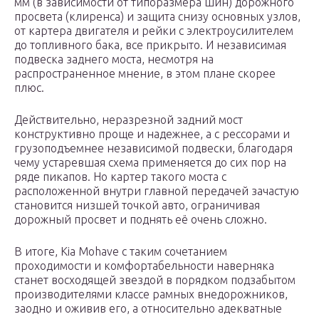
мм (в зависимости от типоразмера шин) дорожного
просвета (клиренса) и защита снизу основных узлов,
от картера двигателя и рейки с электроусилителем
до топливного бака, все прикрыто. И независимая
подвеска заднего моста, несмотря на
распространенное мнение, в этом плане скорее
плюс.
Действительно, неразрезной задний мост
конструктивно проще и надежнее, а с рессорами и
грузоподъемнее независимой подвески, благодаря
чему устаревшая схема применяется до сих пор на
ряде пикапов. Но картер такого моста с
расположенной внутри главной передачей зачастую
становится низшей точкой авто, ограничивая
дорожный просвет и поднять её очень сложно.
В итоге, Kia Mohave с таким сочетанием
проходимости и комфортабельности наверняка
станет восходящей звездой в порядком подзабытом
производителями классе рамных внедорожников,
заодно и оживив его, а относительно адекватные