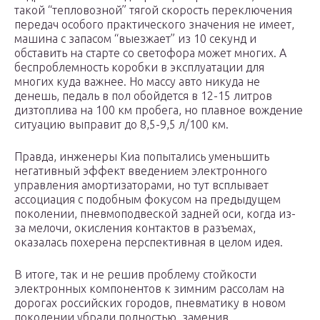
такой “тепловозной” тягой скорость переключения
передач особого практического значения не имеет,
машина с запасом “выезжает” из 10 секунд и
обставить на старте со светофора может многих. А
беспроблемность коробки в эксплуатации для
многих куда важнее. Но массу авто никуда не
денешь, педаль в пол обойдется в 12-15 литров
дизтоплива на 100 км пробега, но плавное вождение
ситуацию выправит до 8,5-9,5 л/100 км.
Правда, инженеры Киа попытались уменьшить
негативный эффект введением электронного
управления амортизаторами, но тут всплывает
ассоциация с подобным фокусом на предыдущем
поколении, пневмоподвеской задней оси, когда из-
за мелочи, окисления контактов в разъемах,
оказалась похерена перспективная в целом идея.
В итоге, так и не решив проблему стойкости
электронных компонентов к зимним рассолам на
дорогах российских городов, пневматику в новом
поколении убрали полностью, заменив