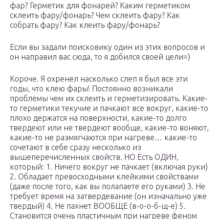
фар? Герметик для фонарей? Каким герметиком
склеить фару/фонарь? Чем склеить фару? Как
собрать фару? Как клеить фару/фонарь?
Если вы задали поисковику один из этих вопросов и
он направил вас сюда, то я добился своей цели=)
Короче. Я охренел насколько слеп я был все эти
годы, что клею фары! Постоянно возникали
проблемы чем их склеить и герметизировать. Какие-
то герметики текучие и пачкают все вокруг, какие-то
плохо держатся на поверхности, какие-то долго
твердеют или не твердеют вообще, какие-то воняют,
какие-то не размягчаются при нагреве… какие-то
сочетают в себе сразу несколько из
вышеперечисленных свойств. НО Есть ОДИН,
который: 1. Ничего вокруг не пачкает (включая руки)
2. Обладает превосходными клейкими свойствами
(даже после того, как вы полапаете его руками) 3. Не
требует время на затвердевание (он изначально уже
твердый) 4. Не пахнет ВООБЩЕ (в-о-о-б-щ-е) 5.
Становится очень пластичным при нагреве феном