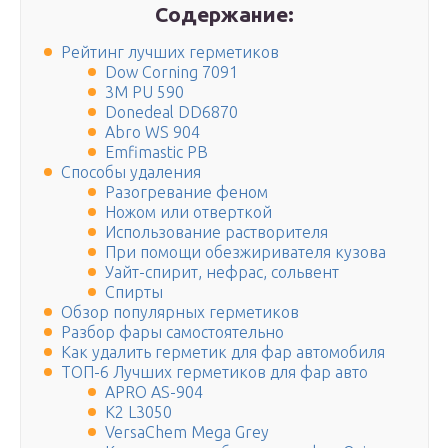
Содержание:
Рейтинг лучших герметиков
Dow Corning 7091
3M PU 590
Donedeal DD6870
Abro WS 904
Emfimastic РВ
Способы удаления
Разогревание феном
Ножом или отверткой
Использование растворителя
При помощи обезжиривателя кузова
Уайт-спирит, нефрас, сольвент
Спирты
Обзор популярных герметиков
Разбор фары самостоятельно
Как удалить герметик для фар автомобиля
ТОП-6 Лучших герметиков для фар авто
APRO AS-904
К2 L3050
VersaChem Mega Grey