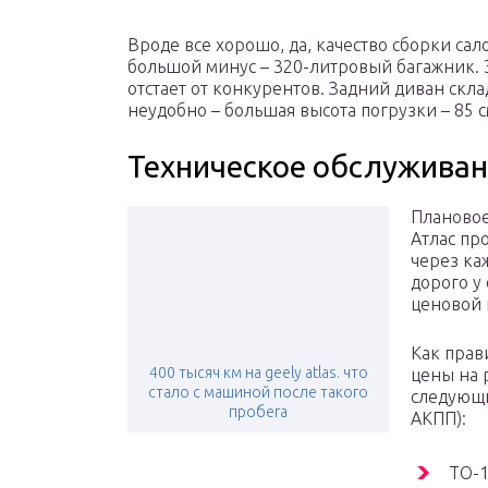
Вроде все хорошо, да, качество сборки сало
большой минус – 320-литровый багажник. 
отстает от конкурентов. Задний диван склад
неудобно – большая высота погрузки – 85 с
Техническое обслужива
Плановое
Атлас пр
через ка
дорого у
ценовой 
Как прав
400 тысяч км на geely atlas. что
цены на 
стало с машиной после такого
следующи
пробега
АКПП):
ТО-1