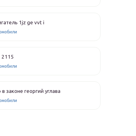
гатель 1jz ge vvt i
омобили
 2115
омобили
 в законе георгий углава
омобили