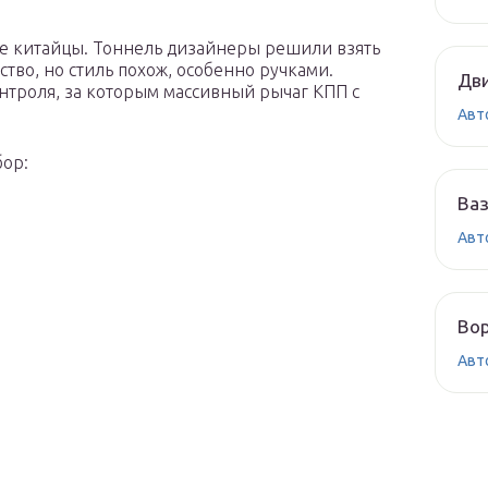
не китайцы. Тоннель дизайнеры решили взять
ство, но стиль похож, особенно ручками.
Дви
нтроля, за которым массивный рычаг КПП с
.
Авт
бор:
Ваз
Авт
Вор
Авт