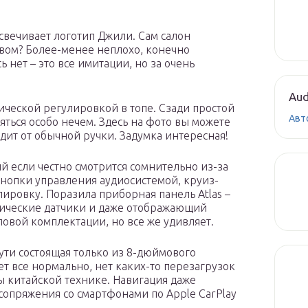
свечивает логотип Джили. Сам салон
ством? Более-менее неплохо, конечно
 нет – это все имитации, но за очень
Aud
ической регулировкой в топе. Сзади простой
Авт
няться особо нечем. Здесь на фото вы можете
одит от обычной ручки. Задумка интересная!
й если честно смотрится сомнительно из-за
нопки управления аудиосистемой, круиз-
ировку. Поразила приборная панель Atlas –
ические датчики и даже отображающий
повой комплектации, но все же удивляет.
сути состоящая только из 8-дюймового
ет все нормально, нет каких-то перезагрузок
 китайской технике. Навигация даже
сопряжения со смартфонами по Apple CarPlay