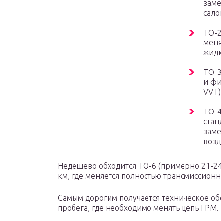
заме
сало
ТО-2
меня
жидк
ТО-3
и фи
VVT)
ТО-4
стан
заме
возд
Недешево обходится ТО-6 (примерно 21-24 т
км, где меняется полностью трансмиссионн
Самым дорогим получается техническое об
пробега, где необходимо менять цепь ГРМ.