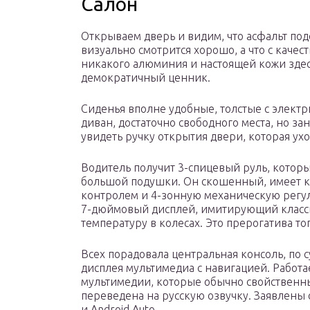
Салон
Открываем дверь и видим, что асфальт под
визуально смотрится хорошо, а что с каче
никакого алюминия и настоящей кожи здесь
демократичный ценник.
Сиденья вполне удобные, толстые с электр
диван, достаточно свободного места, но за
увидеть ручку открытия двери, которая ух
Водитель получит 3-спицевый руль, которы
большой подушки. Он скошенный, имеет к
контролем и 4-зонную механическую регул
7-дюймовый дисплей, имитирующий класс
температуру в колесах. Это прерогатива то
Всех порадовала центральная консоль, по 
дисплея мультимедиа с навигацией. Работа
мультимедии, которые обычно свойственны
переведена на русскую озвучку. Заявлены 
и Android Auto.