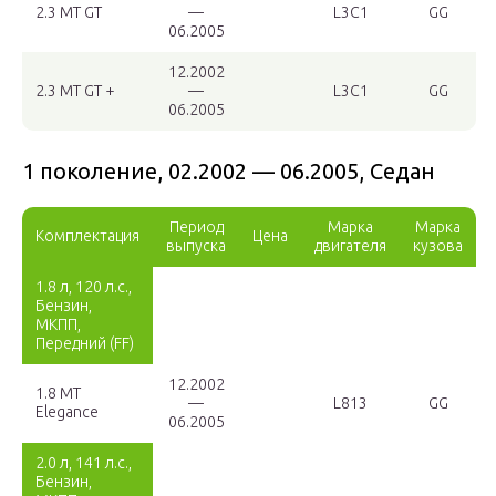
2.3 MT GT
—
L3C1
GG
06.2005
12.2002
2.3 MT GT +
—
L3C1
GG
06.2005
1 поколение, 02.2002 — 06.2005, Седан
Период
Марка
Марка
Комплектация
Цена
выпуска
двигателя
кузова
1.8 л, 120 л.с.,
Бензин,
МКПП,
Передний (FF)
12.2002
1.8 MT
—
L813
GG
Elegance
06.2005
2.0 л, 141 л.с.,
Бензин,