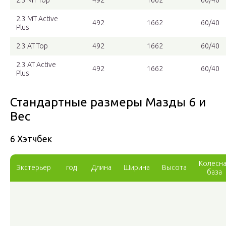
2.3 MT Top
492
1662
60/40
2.3 MT Active
492
1662
60/40
Plus
2.3 AT Top
492
1662
60/40
2.3 AT Active
492
1662
60/40
Plus
Стандартные размеры Мазды 6 и
Вес
6 Хэтчбек
Колесн
Экстерьер
год
Длина
Ширина
Высота
база