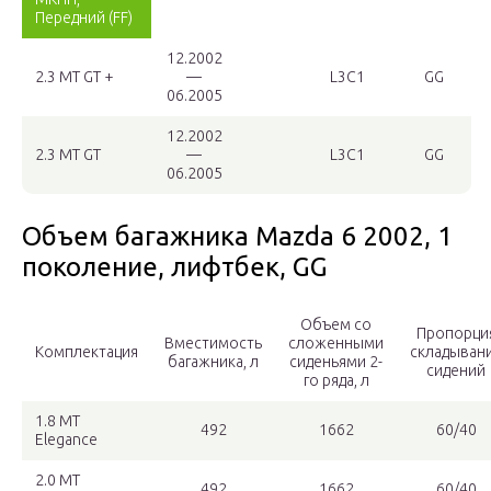
Передний (FF)
12.2002
2.3 MT GT +
—
L3C1
GG
06.2005
12.2002
2.3 MT GT
—
L3C1
GG
06.2005
Объем багажника Mazda 6 2002, 1
поколение, лифтбек, GG
Объем со
Пропорци
Вместимость
сложенными
Комплектация
складыван
багажника, л
сиденьями 2-
сидений
го ряда, л
1.8 MT
492
1662
60/40
Elegance
2.0 MT
492
1662
60/40