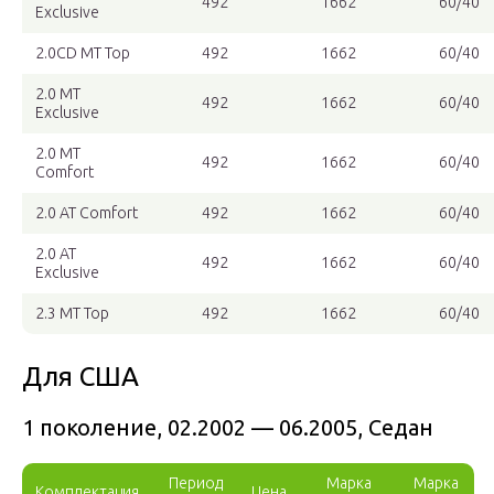
492
1662
60/40
Exclusive
2.0CD MT Top
492
1662
60/40
2.0 MT
492
1662
60/40
Exclusive
2.0 MT
492
1662
60/40
Comfort
2.0 AT Comfort
492
1662
60/40
2.0 AT
492
1662
60/40
Exclusive
2.3 MT Top
492
1662
60/40
Для США
1 поколение, 02.2002 — 06.2005, Седан
Период
Марка
Марка
Комплектация
Цена