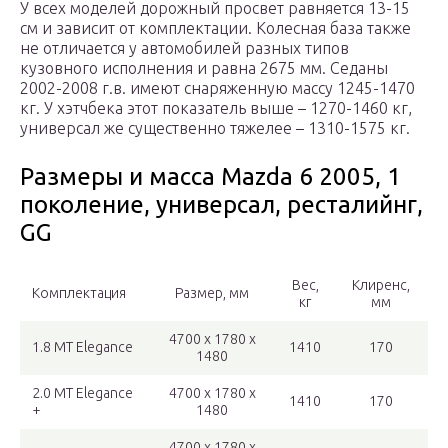
У всех моделей дорожный просвет равняется 13-15
см и зависит от комплектации. Колесная база также
не отличается у автомобилей разных типов
кузовного исполнения и равна 2675 мм. Седаны
2002-2008 г.в. имеют снаряженную массу 1245-1470
кг. У хэтчбека этот показатель выше – 1270-1460 кг,
универсал же существенно тяжелее – 1310-1575 кг.
Размеры и масса Mazda 6 2005, 1
поколение, универсал, ресталийнг,
GG
Вес,
Клиренс,
Комплектация
Размер, мм
кг
мм
4700 x 1780 x
1.8 MT Elegance
1410
170
1480
2.0 MT Elegance
4700 x 1780 x
1410
170
+
1480
4700 x 1780 x