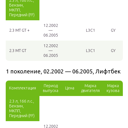
2.3 л, 166 л.с.,
Бензин,
МКПП,
Передний (FF)
12.2002
2.3 MT GT +
—
L3C1
GY
06.2005
12.2002
2.3 MT GT
—
L3C1
GY
06.2005
1 поколение, 02.2002 — 06.2005, Лифтбек
Период
Марка
Марка
Комплектация
Цена
выпуска
двигателя
кузова
2.3 л, 166 л.с.,
Бензин,
МКПП,
Передний (FF)
12.2002