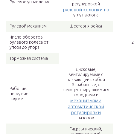
Рулевое управление
регулировкой
рулевой колонки по
углу наклона
Рулевой механизм
Шестерня-рейка
Число оборотов
рулевого колеса от
2
упора до упора
Тормозная система
Дисковые,
вентилируемые с
плавающей скобой
Барабанные, с
Рабочие:
самоцентрирующимися
передние
колодками и
задние
механизмами
автоматической
регулировки
зазоров
Гидравлический,