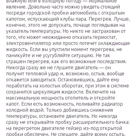
влажную или в холодную погоду — нормальное
явление. Довольно часто можно увидеть стоящий
посреди городской пробки автомобиль с открытым
капотом, испускающий клубы пара. Перегрев. Лучше,
конечно, этого не допускать, почаще поглядывая на
указатель температуры. Но никто не застрахован от
того, что может неожиданно отказать термостат,
электровентилятор или просто потечет охлаждающая
жидкость. Если вы упустили момент перегрева, не
паникуйте и не усугубляйте ситуацию. Не так
страшен перегрев, как его возможные последствия.
Никогда сразу же не глушите двигатель — он
получит тепловой удар и, возможно, остыв, вообще
откажется заводиться. Остановившись, дайте ему
поработать на холостых оборотах, при этом в системе
сохранится циркуляция жидкости. Включите на
максимальную мощность отопитель и откройте
капот. Если есть возможность, поливайте радиатор
холодной водой. Только добившись снижения
температуры, остановите двигатель. Но никогда
сразу не открывайте пробку расширительного бачка:
на перегретом двигателе гейзер из-под открытой
пробки обеспечен. Не спешите, дайте всему остыть,