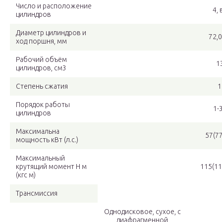
Число и расположение
4, 
цилиндров
Диаметр цилиндров и
72,
ход поршня, мм
Рабочий объём
1
цилиндров, см3
Степень сжатия
1
Порядок работы
1-
цилиндров
Максимальна
57(7
мощность кВт (л.с.)
Максимальный
крутящий момент Н м
115(11
(кгс м)
Трансмиссия
Однодисковое, сухое, с
диафрагменной