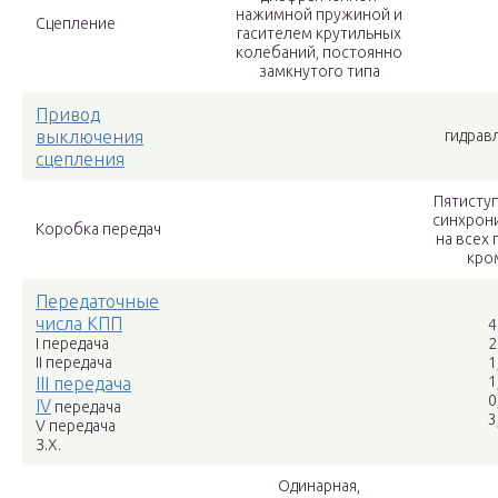
нажимной пружиной и
Сцепление
гасителем крутильных
колебаний, постоянно
замкнутого типа
Привод
выключения
гидрав
сцепления
Пятиступ
синхрон
Коробка передач
на всех 
кром
Передаточные
числа КПП
4
I передача
2
II передача
1
1
III передача
0
IV
передача
3
V передача
З.Х.
Одинарная,