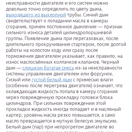
неисправности двигателя и его систем можно
довольно точно определить по цвету дыма,
выходящего из выхлопной
трубы. Синий дым
свидетельствует о попадании масла в камеры
сгорания, причем постоянное дымление — признак
сильного износа деталей цилиндропоршневой
группы. Появление дыма при перегазовках, после
длительного прокручивания стартером, после долгой
работы на холостом ходу или сразу после
торможения двигателем указывает, как правило, на
износ маслосъёмных колпачков клапанов. Черный
дым —
слишком богатая смесь
из-за неисправности
системы управления двигателем или форсунок.
Сизый или
густой белый дым
с примесью влаги
(особенно после перегрева двигателя) означает, что
охлаждающая жидкость попала в камеру сгорания
через поврежденную прокладку головки блока
цилиндров. При сильном повреждении этой
прокладки жидкость иногда попадает и в масляный
картер, уровень масла резко повышается, а само
масло превращается в мутную белесую эмульсию.
Белый дым (пар) при непрогретом двигателе во