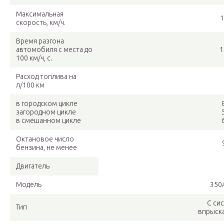
Максимальная
1
скорость, км/ч.
Время разгона
автомобиля с места до
1
100 км/ч, с.
Расход топлива на
л/100 км
в городском цикле
загородном цикле
в смешанном цикле
Октановое число
бензина, не менее
Двигатель
Модель
350
С си
Тип
впрыск