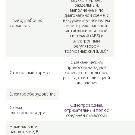
двухконтурный,
раздельный,
выполненный по
диагональной схеме, с
Привод рабочих
вакуумным усилителем
тормозов
и четырехканальной
антиблокировочной
системой (ABS) и
электронным
регулятором
тормозных сил (EBD)*
С механическим
приводом на задние
Стояночный тормоз
колеса от напольного
рычага, с сигнализацией
включения
Электрооборудование
Однопроводная,
Схема
отрицательный полюс
электропроводки
соединен с «массой»
Номинальное
напряжение, В.