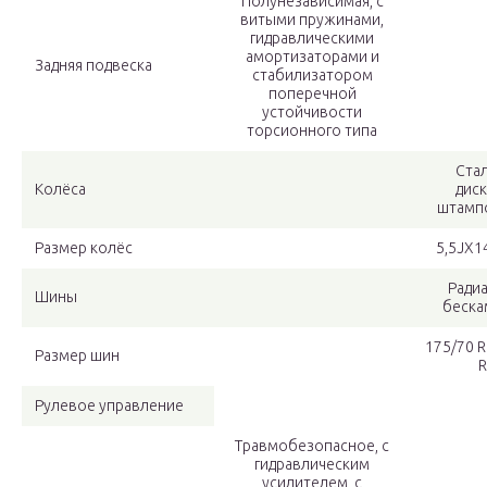
Полунезависимая, с
витыми пружинами,
гидравлическими
амортизаторами и
Задняя подвеска
стабилизатором
поперечной
устойчивости
торсионного типа
Ста
Колёса
дис
штамп
Размер колёс
5,5JX1
Ради
Шины
беска
175/70 R
Размер шин
R
Рулевое управление
Травмобезопасное, с
гидравлическим
усилителем, с