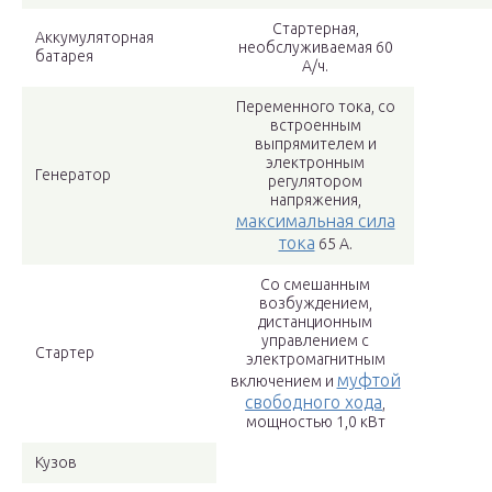
Стартерная,
Аккумуляторная
необслуживаемая 60
батарея
А/ч.
Переменного тока, со
встроенным
выпрямителем и
электронным
Генератор
регулятором
напряжения,
максимальная сила
тока
65 А.
Со смешанным
возбуждением,
дистанционным
управлением с
Стартер
электромагнитным
муфтой
включением и
свободного хода
,
мощностью 1,0 кВт
Кузов